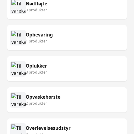
Nødfløjte
3 produkter
Opbevaring
1 produkter
Oplukker
3 produkter
Opvaskebørste
2 produkter
Overlevelsesudstyr