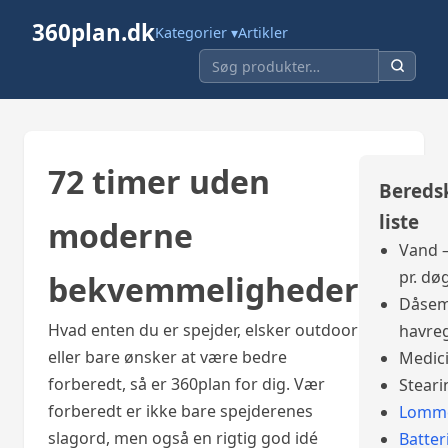
360plan.dk
Kategorier ▾
Artikler
72 timer uden
Bereds
liste
moderne
Vand –
pr. dø
bekvemmeligheder
Dåsem
Hvad enten du er spejder, elsker outdoor
havre
eller bare ønsker at være bedre
Medic
forberedt, så er 360plan for dig. Vær
Steari
forberedt er ikke bare spejderenes
Lomme
slagord, men også en rigtig god idé
Batter