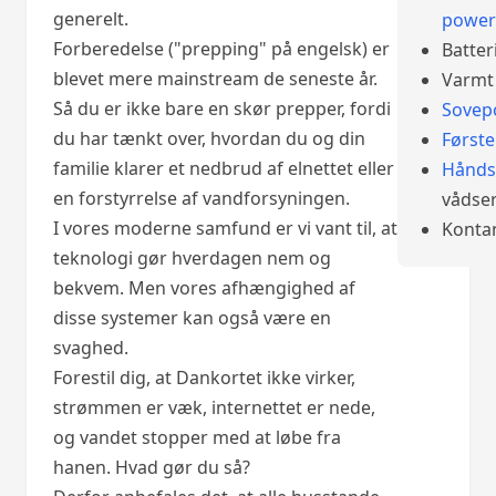
generelt.
power
Forberedelse ("prepping" på engelsk) er
Batter
blevet mere mainstream de seneste år.
Varmt 
Så du er ikke bare en skør prepper, fordi
Sovep
du har tænkt over, hvordan du og din
Først
familie klarer et nedbrud af elnettet eller
Hånds
en forstyrrelse af vandforsyningen.
vådser
I vores moderne samfund er vi vant til, at
Konta
teknologi gør hverdagen nem og
bekvem. Men vores afhængighed af
disse systemer kan også være en
svaghed.
Forestil dig, at Dankortet ikke virker,
strømmen er væk, internettet er nede,
og vandet stopper med at løbe fra
hanen. Hvad gør du så?