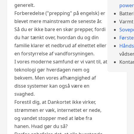
generelt.
power
Forberedelse ("prepping" på engelsk) er
Batter
blevet mere mainstream de seneste år.
Varmt 
Så du er ikke bare en skør prepper, fordi
Sovep
du har tænkt over, hvordan du og din
Først
familie klarer et nedbrud af elnettet eller
Hånds
en forstyrrelse af vandforsyningen.
vådser
I vores moderne samfund er vi vant til, at
Konta
teknologi gør hverdagen nem og
bekvem. Men vores afhængighed af
disse systemer kan også være en
svaghed.
Forestil dig, at Dankortet ikke virker,
strømmen er væk, internettet er nede,
og vandet stopper med at løbe fra
hanen. Hvad gør du så?