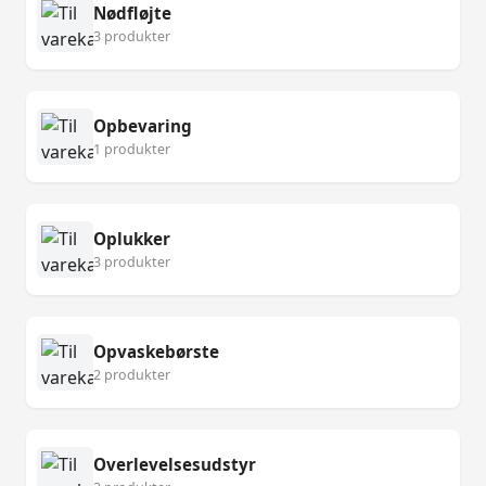
Nødfløjte
3 produkter
Opbevaring
1 produkter
Oplukker
3 produkter
Opvaskebørste
2 produkter
Overlevelsesudstyr