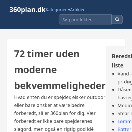
360plan.dk
Kategorier ▾
Artikler
72 timer uden
Bereds
liste
moderne
Vand –
pr. dø
bekvemmeligheder
Dåsem
Hvad enten du er spejder, elsker outdoor
havre
eller bare ønsker at være bedre
Medic
forberedt, så er 360plan for dig. Vær
Steari
forberedt er ikke bare spejderenes
Lomme
slagord, men også en rigtig god idé
Batter