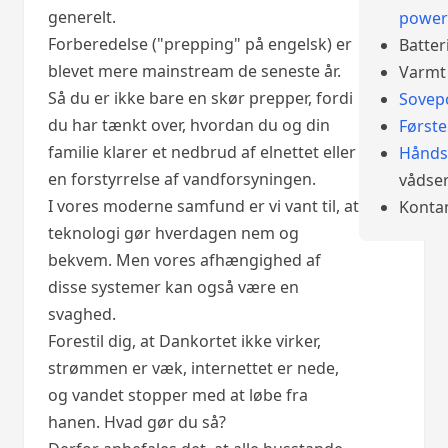
generelt.
power
Forberedelse ("prepping" på engelsk) er
Batter
blevet mere mainstream de seneste år.
Varmt 
Så du er ikke bare en skør prepper, fordi
Sovep
du har tænkt over, hvordan du og din
Først
familie klarer et nedbrud af elnettet eller
Hånds
en forstyrrelse af vandforsyningen.
vådser
I vores moderne samfund er vi vant til, at
Konta
teknologi gør hverdagen nem og
bekvem. Men vores afhængighed af
disse systemer kan også være en
svaghed.
Forestil dig, at Dankortet ikke virker,
strømmen er væk, internettet er nede,
og vandet stopper med at løbe fra
hanen. Hvad gør du så?