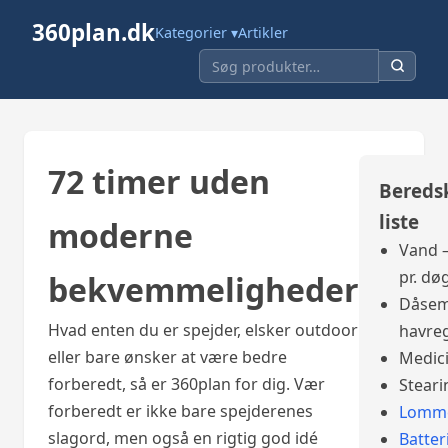
360plan.dk
Kategorier ▾
Artikler
72 timer uden
Bereds
liste
moderne
Vand –
pr. dø
bekvemmeligheder
Dåsem
Hvad enten du er spejder, elsker outdoor
havre
eller bare ønsker at være bedre
Medic
forberedt, så er 360plan for dig. Vær
Steari
forberedt er ikke bare spejderenes
Lomme
slagord, men også en rigtig god idé
Batter