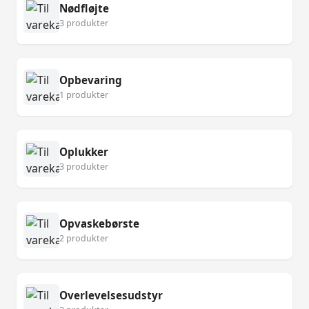
Nødfløjte
3 produkter
Opbevaring
1 produkter
Oplukker
3 produkter
Opvaskebørste
2 produkter
Overlevelsesudstyr