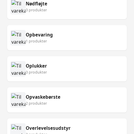
Nødfløjte
3 produkter
Opbevaring
1 produkter
Oplukker
3 produkter
Opvaskebørste
2 produkter
Overlevelsesudstyr