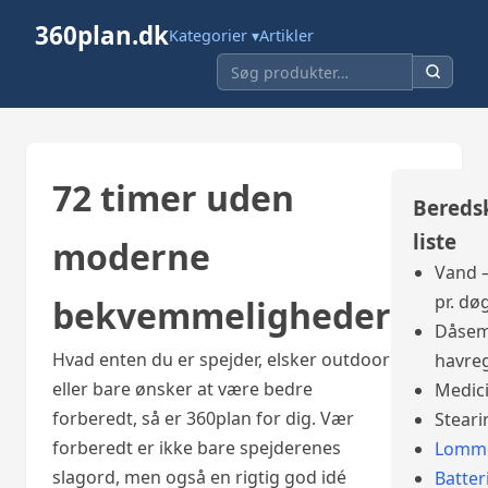
360plan.dk
Kategorier ▾
Artikler
72 timer uden
Bereds
liste
moderne
Vand –
pr. dø
bekvemmeligheder
Dåsem
Hvad enten du er spejder, elsker outdoor
havre
eller bare ønsker at være bedre
Medic
forberedt, så er 360plan for dig. Vær
Steari
forberedt er ikke bare spejderenes
Lomme
slagord, men også en rigtig god idé
Batter