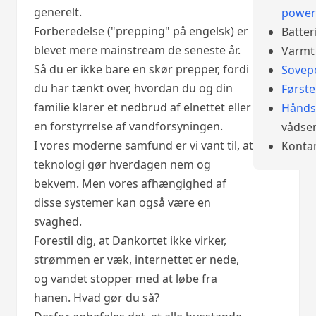
generelt.
power
Forberedelse ("prepping" på engelsk) er
Batter
blevet mere mainstream de seneste år.
Varmt 
Så du er ikke bare en skør prepper, fordi
Sovep
du har tænkt over, hvordan du og din
Først
familie klarer et nedbrud af elnettet eller
Hånds
en forstyrrelse af vandforsyningen.
vådser
I vores moderne samfund er vi vant til, at
Konta
teknologi gør hverdagen nem og
bekvem. Men vores afhængighed af
disse systemer kan også være en
svaghed.
Forestil dig, at Dankortet ikke virker,
strømmen er væk, internettet er nede,
og vandet stopper med at løbe fra
hanen. Hvad gør du så?