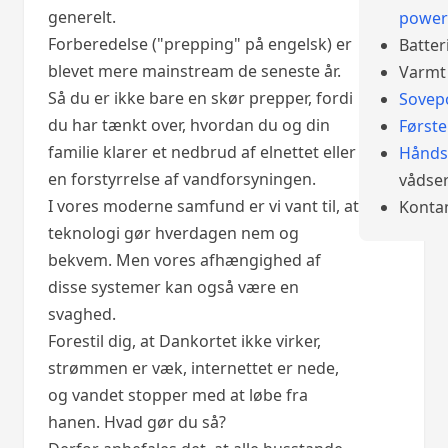
generelt.
power
Forberedelse ("prepping" på engelsk) er
Batter
blevet mere mainstream de seneste år.
Varmt 
Så du er ikke bare en skør prepper, fordi
Sovep
du har tænkt over, hvordan du og din
Først
familie klarer et nedbrud af elnettet eller
Hånds
en forstyrrelse af vandforsyningen.
vådser
I vores moderne samfund er vi vant til, at
Konta
teknologi gør hverdagen nem og
bekvem. Men vores afhængighed af
disse systemer kan også være en
svaghed.
Forestil dig, at Dankortet ikke virker,
strømmen er væk, internettet er nede,
og vandet stopper med at løbe fra
hanen. Hvad gør du så?