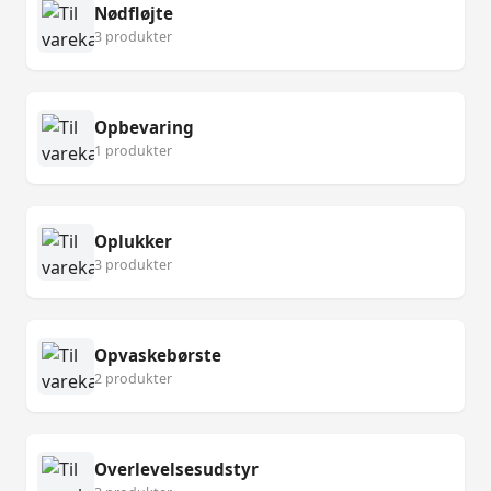
Nødfløjte
3 produkter
Opbevaring
1 produkter
Oplukker
3 produkter
Opvaskebørste
2 produkter
Overlevelsesudstyr