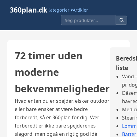
360plan.dk
Kategorier ▾
Artikler
72 timer uden
Bereds
liste
moderne
Vand –
pr. dø
bekvemmeligheder
Dåsem
Hvad enten du er spejder, elsker outdoor
havre
eller bare ønsker at være bedre
Medic
forberedt, så er 360plan for dig. Vær
Steari
forberedt er ikke bare spejderenes
Lomme
slagord, men også en rigtig god idé
Batter