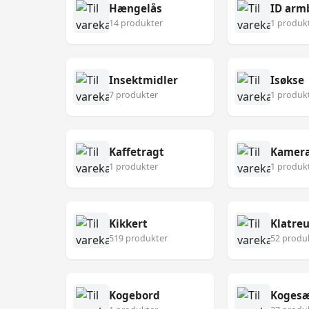
Hængelås
ID arm
14 produkter
1 produk
Insektmidler
Isøkse
7 produkter
1 produk
Kaffetragt
Kamer
1 produkter
1 produk
Kikkert
Klatre
519 produkter
52 produ
Kogebord
Koges