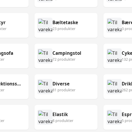
tyr
Bæltetaske
Bær
kter
23 produkter
3 pro
gsofa
Campingstol
Cyke
ter
72 produkter
132 p
Desinfektionsservietter
Diverse
Drik
ter
81 produkter
262 p
Elastik
Esp
ter
8 produkter
5 pro