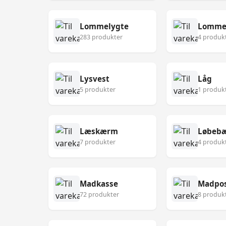
Lommelygte
Lomme
283 produkter
4 produk
Lysvest
Låg
5 produkter
1 produk
Læskærm
Løbebæ
7 produkter
4 produk
Madkasse
Madpo
72 produkter
8 produk