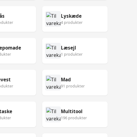
ås
Lyskæde
odukter
4 produkter
epomade
Læsejl
dukter
1 produkter
vest
Mad
odukter
91 produkter
taske
Multitool
dukter
196 produkter