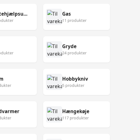
Førstehjælpsudstyr
Gas
odukter
11 produkter
Gryde
odukter
24 produkter
lm
Hobbykniv
dukter
5 produkter
dvarmer
Hængekøje
dukter
117 produkter