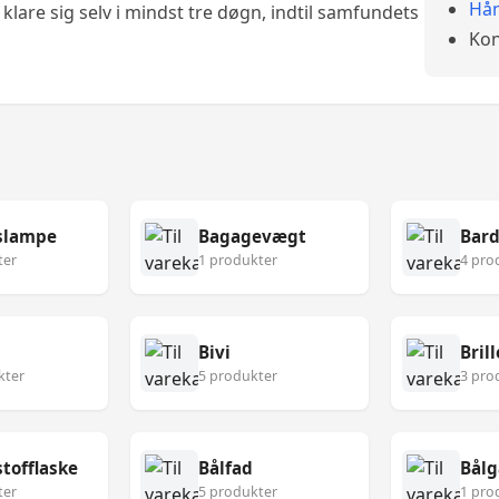
Hån
klare sig selv i mindst tre døgn, indtil samfundets
Kon
slampe
Bagagevægt
Bard
ter
1 produkter
4 pro
Bivi
Brill
kter
5 produkter
3 pro
tofflaske
Bålfad
Bålg
ter
5 produkter
1 pro