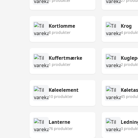
1 produkter
27 produ
Kortlomme
Krog
8 produkter
4 produk
Kuffertmærke
Kuglep
1 produkter
2 produk
Køleelement
Køleta
10 produkter
45 produ
Lanterne
Lednin
76 produkter
3 produk