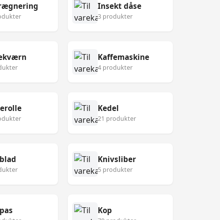
rægnering
Insekt dåse
odukter
3 produkter
fekværn
Kaffemaskine
dukter
4 produkter
erolle
Kedel
odukter
21 produkter
blad
Knivsliber
dukter
5 produkter
pas
Kop