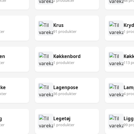
kter
2 produkter
48 pr
Krus
Kryd
ter
91 produkter
1 pro
en
Køkkenbord
ter
1 produkter
113 p
ske
Lagenpose
Lam
kter
36 produkter
4 pro
g
Legetøj
Ligg
ter
1 produkter
99 pr