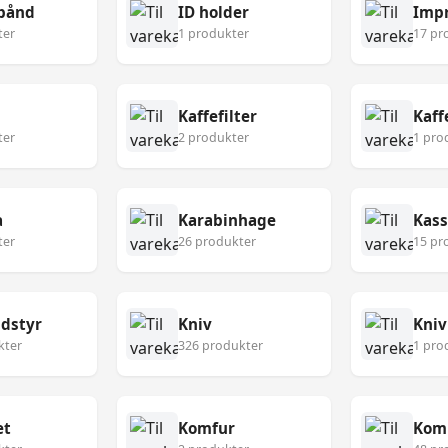
bånd
ID holder
Imp
ter
1 produkter
17 pr
Kaffefilter
Kaf
ter
2 produkter
1 pro
a
Karabinhage
Kass
ter
26 produkter
15 pr
udstyr
Kniv
Kniv
kter
326 produkter
1 pro
æt
Komfur
Kom