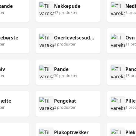
kande
Nakkepude
Nødf
ter
47 produkter
3 pro
ebørste
Overlevelsesudstyr
Ovn
ter
3 produkter
11 pr
niv
Pande
Pan
ter
30 produkter
15 pr
ælte
Pengekat
Pill
ter
2 produkter
1 pro
Pløkoptrækker
Pløk