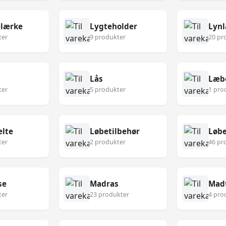
lærke
Lygteholder
Lynl
ter
9 produkter
20 pr
Lås
Læb
ter
5 produkter
1 pro
lte
Løbetilbehør
Løbe
ter
2 produkter
46 pr
se
Madras
Mad
ter
23 produkter
4 pro