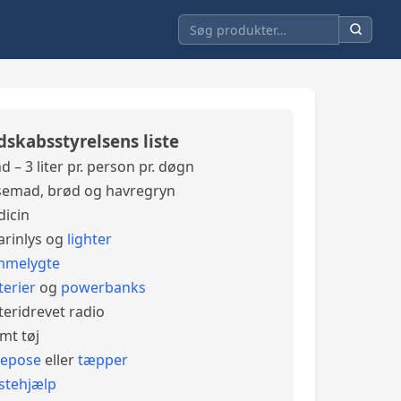
dskabsstyrelsens liste
d – 3 liter pr. person pr. døgn
emad, brød og havregryn
icin
arinlys og
lighter
mmelygte
terier
og
powerbanks
teridrevet radio
mt tøj
vepose
eller
tæpper
stehjælp