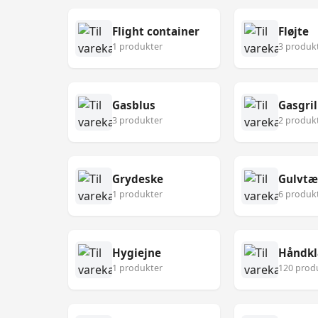
Flight container
Fløjte
1 produkter
3 produk
Gasblus
Gasgril
3 produkter
2 produk
Grydeske
Gulvt
1 produkter
6 produk
Hygiejne
Håndk
1 produkter
120 prod