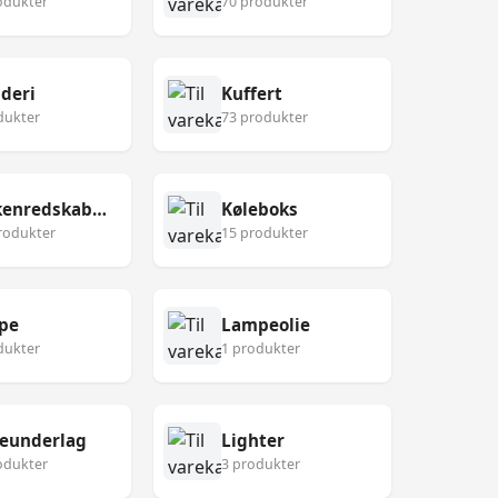
odukter
70 produkter
deri
Kuffert
dukter
73 produkter
Køkkenredskaber
Køleboks
rodukter
15 produkter
pe
Lampeolie
dukter
1 produkter
eunderlag
Lighter
odukter
3 produkter