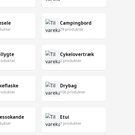
esele
Campingbord
dukter
29 produkter
llygte
Cykelovertræk
rodukter
2 produkter
keflaske
Drybag
rodukter
106 produkter
ressokande
Etui
dukter
7 produkter