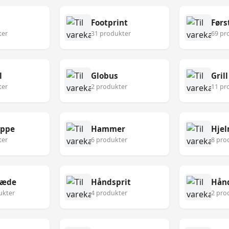
Footprint
ter
31 produkter
69 pr
l
Globus
Grill
ter
2 produkter
11 pr
æppe
Hammer
Hje
ter
6 produkter
8 pro
læde
Håndsprit
Hån
ukter
4 produkter
2 pro