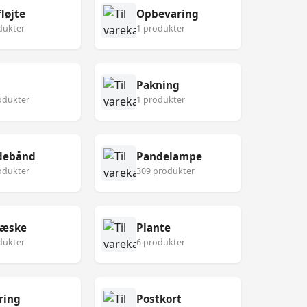
løjte
Opbevaring
dukter
1 produkter
Pakning
odukter
1 produkter
debånd
Pandelampe
odukter
309 produkter
eæske
Plante
dukter
6 produkter
ring
Postkort