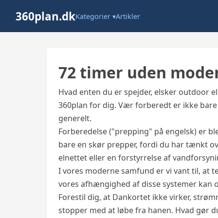
360plan.dk
Kategorier ▾
Artikler
72 timer uden mod
Hvad enten du er spejder, elsker outdoor el
360plan for dig. Vær forberedt er ikke bar
generelt.
Forberedelse ("prepping" på engelsk) er bl
bare en skør prepper, fordi du har tænkt ov
elnettet eller en forstyrrelse af vandforsyn
I vores moderne samfund er vi vant til, a
vores afhængighed af disse systemer kan 
Forestil dig, at Dankortet ikke virker, strø
stopper med at løbe fra hanen. Hvad gør d