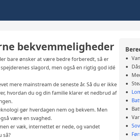
erne bekvemmeligheder
Bere
Van
ler bare ønsker at være bedre forberedt, så er
Dås
e spejderenes slagord, men også en rigtig god idé
Med
Ste
evet mere mainstream de seneste år. Så du er ikke
Lo
er, hvordan du og din familie klarer et nedbrud af
Bat
ingen.
Bat
t teknologi gør hverdagen nem og bekvem. Men
Var
også være en svaghed.
So
mmen er væk, internettet er nede, og vandet
Før
u så?