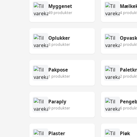
Myggenet
Mælke
49 produkter
4 produk
Oplukker
Opvask
3 produkter
2 produk
Pakpose
Paletk
1 produkter
2 produk
Paraply
Pengeb
9 produkter
6 produk
Plaster
Pløk