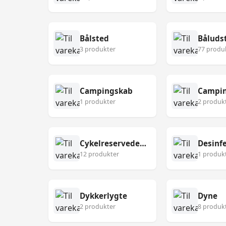
Bålsted
Båluds
3 produkter
77 produ
Campingskab
Campin
1 produkter
2 produk
Cykelreservedele
12 produkter
1 produk
Dykkerlygte
Dyne
2 produkter
8 produk