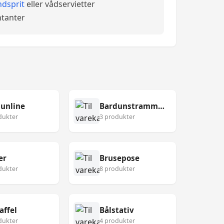
dsprit
eller vådservietter
tanter
unline
Bardunstrammer
dukter
3 produkter
er
Brusepose
dukter
8 produkter
affel
Bålstativ
dukter
4 produkter