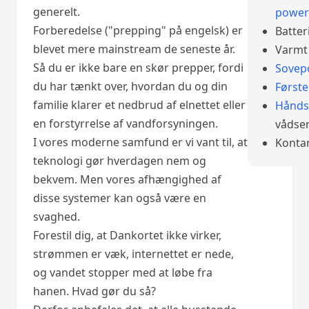
generelt.
power
Forberedelse ("prepping" på engelsk) er
Batter
blevet mere mainstream de seneste år.
Varmt 
Så du er ikke bare en skør prepper, fordi
Sovep
du har tænkt over, hvordan du og din
Først
familie klarer et nedbrud af elnettet eller
Hånds
en forstyrrelse af vandforsyningen.
vådser
I vores moderne samfund er vi vant til, at
Konta
teknologi gør hverdagen nem og
bekvem. Men vores afhængighed af
disse systemer kan også være en
svaghed.
Forestil dig, at Dankortet ikke virker,
strømmen er væk, internettet er nede,
og vandet stopper med at løbe fra
hanen. Hvad gør du så?