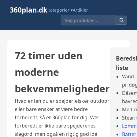
360plan.dk
Kategorier ▾
Artikler
72 timer uden
Bereds
liste
moderne
Vand –
pr. dø
bekvemmeligheder
Dåsem
Hvad enten du er spejder, elsker outdoor
havre
eller bare ønsker at være bedre
Medic
forberedt, så er 360plan for dig. Vær
Steari
forberedt er ikke bare spejderenes
Lomme
slagord, men også en rigtig god idé
Batter