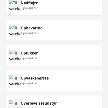
Nødfløjte
3 produkter
Opbevaring
1 produkter
Oplukker
3 produkter
Opvaskebørste
2 produkter
Overlevelsesudstyr