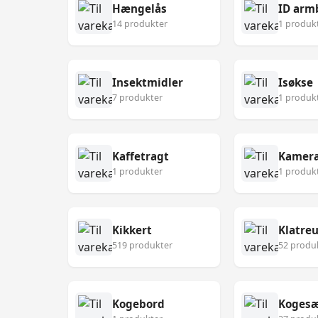
Hængelås
ID arm
14 produkter
1 produk
Insektmidler
Isøkse
7 produkter
1 produk
Kaffetragt
Kamer
1 produkter
1 produk
Kikkert
Klatre
519 produkter
52 produ
Kogebord
Koges