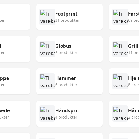
Footprint
ter
31 produkter
69 pr
l
Globus
Grill
ter
2 produkter
11 pr
æppe
Hammer
Hje
ter
6 produkter
8 pro
læde
Håndsprit
Hån
ukter
4 produkter
2 pro