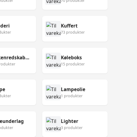
odukter
70 produkter
deri
Kuffert
dukter
73 produkter
Køkkenredskaber
Køleboks
rodukter
15 produkter
pe
Lampeolie
dukter
1 produkter
eunderlag
Lighter
odukter
3 produkter