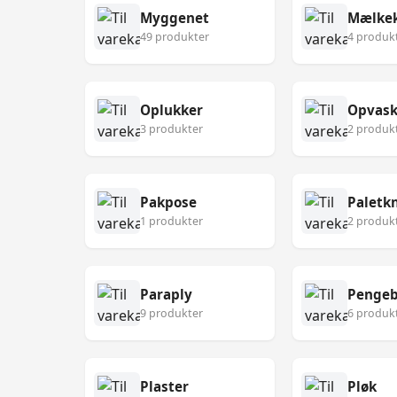
Myggenet
Mælke
49 produkter
4 produk
Oplukker
Opvask
3 produkter
2 produk
Pakpose
Paletk
1 produkter
2 produk
Paraply
Pengeb
9 produkter
6 produk
Plaster
Pløk