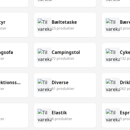
tyr
Bæltetaske
Bær
kter
23 produkter
3 pro
gsofa
Campingstol
Cyke
ter
72 produkter
132 p
Desinfektionsservietter
Diverse
Drik
ter
81 produkter
262 p
Elastik
Esp
ter
8 produkter
5 pro