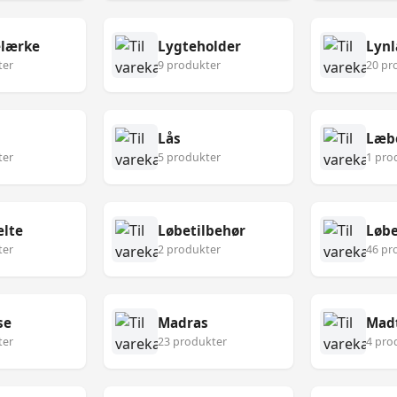
lærke
Lygteholder
Lynl
ter
9 produkter
20 pr
Lås
Læb
ter
5 produkter
1 pro
lte
Løbetilbehør
Løbe
ter
2 produkter
46 pr
se
Madras
Mad
ter
23 produkter
4 pro