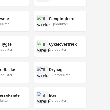
esele
Campingbord
dukter
29 produkter
llygte
Cykelovertræk
rodukter
2 produkter
keflaske
Drybag
rodukter
106 produkter
ressokande
Etui
dukter
7 produkter