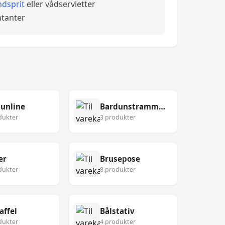
dsprit
eller vådservietter
tanter
unline
Bardunstrammer
dukter
3 produkter
er
Brusepose
dukter
8 produkter
affel
Bålstativ
dukter
4 produkter