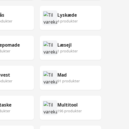
ås
Lyskæde
odukter
4 produkter
epomade
Læsejl
dukter
1 produkter
vest
Mad
odukter
91 produkter
taske
Multitool
dukter
196 produkter