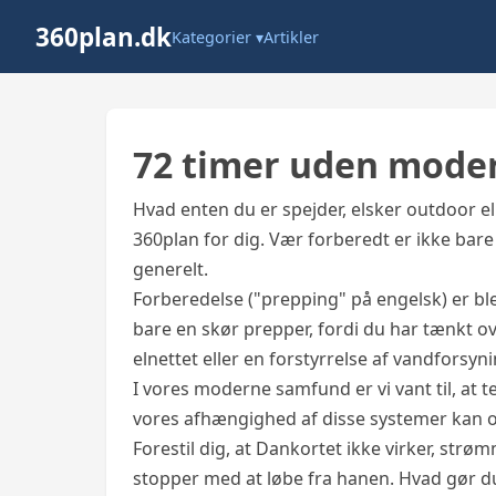
360plan.dk
Kategorier ▾
Artikler
72 timer uden mod
Hvad enten du er spejder, elsker outdoor el
360plan for dig. Vær forberedt er ikke bar
generelt.
Forberedelse ("prepping" på engelsk) er bl
bare en skør prepper, fordi du har tænkt ov
elnettet eller en forstyrrelse af vandforsyn
I vores moderne samfund er vi vant til, a
vores afhængighed af disse systemer kan 
Forestil dig, at Dankortet ikke virker, strø
stopper med at løbe fra hanen. Hvad gør d