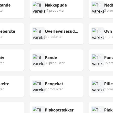
kande
Nakkepude
Nødf
ter
47 produkter
3 pro
ebørste
Overlevelsesudstyr
Ovn
ter
3 produkter
11 pr
niv
Pande
Pan
ter
30 produkter
15 pr
ælte
Pengekat
Pill
ter
2 produkter
1 pro
Pløkoptrækker
Pløk