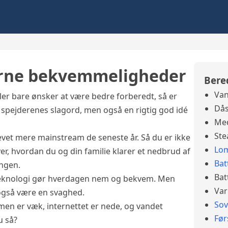
erne bekvemmeligheder
Bere
Van
ler bare ønsker at være bedre forberedt, så er
Dås
e spejderenes slagord, men også en rigtig god idé
Med
Ste
evet mere mainstream de seneste år. Så du er ikke
Lo
er, hvordan du og din familie klarer et nedbrud af
Bat
ingen.
Bat
t teknologi gør hverdagen nem og bekvem. Men
Var
også være en svaghed.
So
mmen er væk, internettet er nede, og vandet
Før
u så?