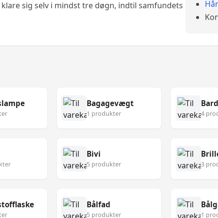
Hån
klare sig selv i mindst tre døgn, indtil samfundets
Kon
slampe
Bagagevægt
Bard
ter
1 produkter
4 pro
Bivi
Brill
kter
5 produkter
3 pro
tofflaske
Bålfad
Bålg
ter
5 produkter
1 pro