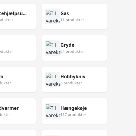
Førstehjælpsudstyr
Gas
odukter
11 produkter
Gryde
odukter
24 produkter
lm
Hobbykniv
dukter
5 produkter
dvarmer
Hængekøje
dukter
117 produkter