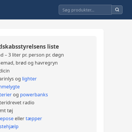
dskabsstyrelsens liste
d – 3 liter pr. person pr. døgn
emad, brød og havregryn
icin
arinlys og
lighter
mmelygte
terier
og
powerbanks
teridrevet radio
mt tøj
vepose
eller
tæpper
stehjælp