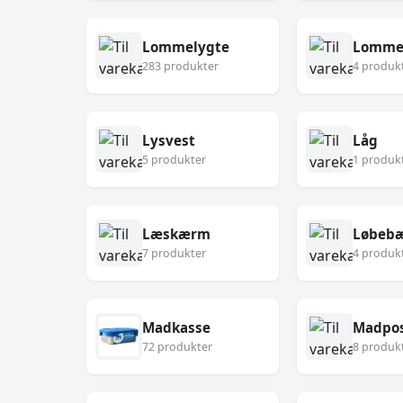
Lommelygte
Lomme
283 produkter
4 produk
Lysvest
Låg
5 produkter
1 produk
Læskærm
Løbebæ
7 produkter
4 produk
Madkasse
Madpo
72 produkter
8 produk