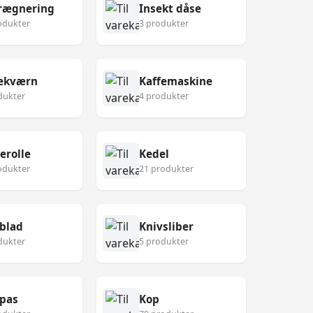
rægnering
Insekt dåse
odukter
3 produkter
fekværn
Kaffemaskine
dukter
4 produkter
erolle
Kedel
odukter
21 produkter
blad
Knivsliber
dukter
5 produkter
pas
Kop