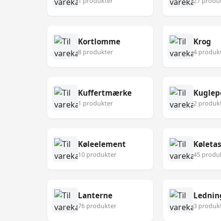
1 produkter
27 produ
Kortlomme
Krog
8 produkter
4 produk
Kuffertmærke
Kuglep
1 produkter
2 produk
Køleelement
Køleta
10 produkter
45 produ
Lanterne
Lednin
76 produkter
3 produk