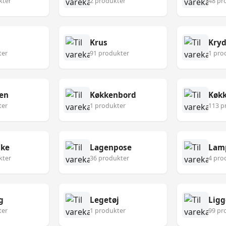
kter
2 produkter
48 pr
Krus
Kryd
ter
91 produkter
1 pro
en
Køkkenbord
ter
1 produkter
113 p
ske
Lagenpose
Lam
kter
36 produkter
4 pro
g
Legetøj
Ligg
ter
1 produkter
99 pr