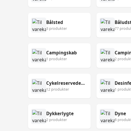
Bålsted
Båluds
3 produkter
77 produ
Campingskab
Campin
1 produkter
2 produk
Cykelreservedele
12 produkter
1 produk
Dykkerlygte
Dyne
2 produkter
8 produk