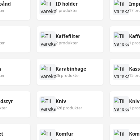
bånd
ID holder
Imp
ter
1 produkter
17 pr
Kaffefilter
Kaf
ter
2 produkter
1 pro
a
Karabinhage
Kass
ter
26 produkter
15 pr
udstyr
Kniv
Kniv
kter
326 produkter
1 pro
æt
Komfur
Kom