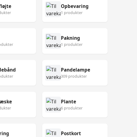
løjte
Opbevaring
dukter
1 produkter
Pakning
odukter
1 produkter
debånd
Pandelampe
odukter
309 produkter
eæske
Plante
dukter
6 produkter
ring
Postkort