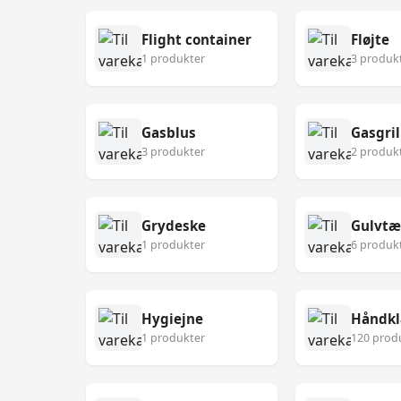
Flight container
Fløjte
1 produkter
3 produk
Gasblus
Gasgril
3 produkter
2 produk
Grydeske
Gulvt
1 produkter
6 produk
Hygiejne
Håndk
1 produkter
120 prod