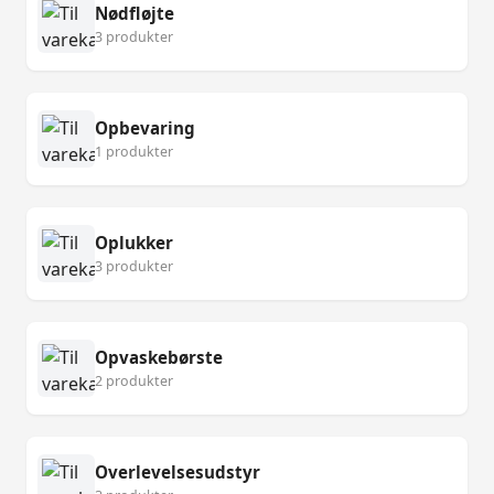
Nødfløjte
3 produkter
Opbevaring
1 produkter
Oplukker
3 produkter
Opvaskebørste
2 produkter
Overlevelsesudstyr