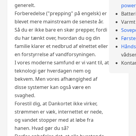
generelt.
power
Forberedelse ("prepping" på engelsk) er
Batter
blevet mere mainstream de seneste år.
Varmt 
Så du er ikke bare en skør prepper, fordi
Sovep
du har tænkt over, hvordan du og din
Først
familie klarer et nedbrud af elnettet eller
Hånds
en forstyrrelse af vandforsyningen.
vådser
I vores moderne samfund er vi vant til, at
Konta
teknologi gør hverdagen nem og
bekvem. Men vores afhængighed af
disse systemer kan også være en
svaghed.
Forestil dig, at Dankortet ikke virker,
strømmen er væk, internettet er nede,
og vandet stopper med at løbe fra
hanen. Hvad gør du så?