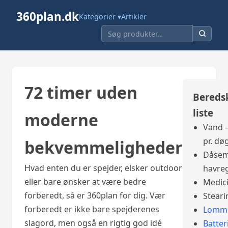
360plan.dk
Kategorier ▾
Artikler
72 timer uden
Bereds
liste
moderne
Vand –
pr. dø
bekvemmeligheder
Dåsem
Hvad enten du er spejder, elsker outdoor
havre
eller bare ønsker at være bedre
Medic
forberedt, så er 360plan for dig. Vær
Steari
forberedt er ikke bare spejderenes
Lomme
slagord, men også en rigtig god idé
Batter