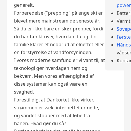
generelt.
power
Forberedelse ("prepping" på engelsk) er
Batter
blevet mere mainstream de seneste år.
Varmt 
Så du er ikke bare en skør prepper, fordi
Sovep
du har tænkt over, hvordan du og din
Først
familie klarer et nedbrud af elnettet eller
Hånds
en forstyrrelse af vandforsyningen.
vådser
I vores moderne samfund er vi vant til, at
Konta
teknologi gør hverdagen nem og
bekvem. Men vores afhængighed af
disse systemer kan også være en
svaghed.
Forestil dig, at Dankortet ikke virker,
strømmen er væk, internettet er nede,
og vandet stopper med at løbe fra
hanen. Hvad gør du så?