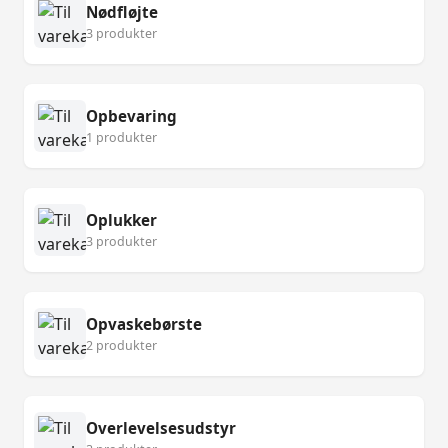
Nødfløjte
3 produkter
Opbevaring
1 produkter
Oplukker
3 produkter
Opvaskebørste
2 produkter
Overlevelsesudstyr