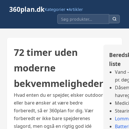
360plan.dk
Kategorier ▾
Artikler
72 timer uden
Bereds
liste
moderne
Vand –
pr. dø
bekvemmeligheder
Dåsem
Hvad enten du er spejder, elsker outdoor
havre
eller bare ønsker at være bedre
Medic
forberedt, så er 360plan for dig. Vær
Steari
forberedt er ikke bare spejderenes
Lomme
slagord, men også en rigtig god idé
Batter