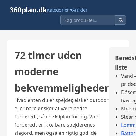
360plan.dk
Kategorier ▾
Artikler
72 timer uden
Bereds
liste
moderne
Vand –
pr. dø
bekvemmeligheder
Dåsem
Hvad enten du er spejder, elsker outdoor
havre
eller bare ønsker at være bedre
Medic
forberedt, så er 360plan for dig. Vær
Steari
forberedt er ikke bare spejderenes
Lomme
slagord, men også en rigtig god idé
Batter