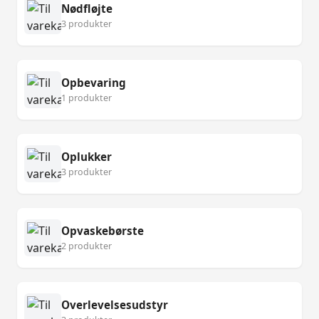
Nødfløjte
3 produkter
Opbevaring
1 produkter
Oplukker
3 produkter
Opvaskebørste
2 produkter
Overlevelsesudstyr