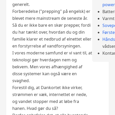
generelt.
power
Forberedelse ("prepping" på engelsk) er
Batter
blevet mere mainstream de seneste år.
Varmt 
Så du er ikke bare en skør prepper, fordi
Sovep
du har tænkt over, hvordan du og din
Først
familie klarer et nedbrud af elnettet eller
Hånds
en forstyrrelse af vandforsyningen.
vådser
I vores moderne samfund er vi vant til, at
Konta
teknologi gør hverdagen nem og
bekvem. Men vores afhængighed af
disse systemer kan også være en
svaghed.
Forestil dig, at Dankortet ikke virker,
strømmen er væk, internettet er nede,
og vandet stopper med at løbe fra
hanen. Hvad gør du så?