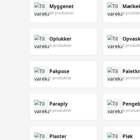
Myggenet
Mælke
49 produkter
4 produk
Oplukker
Opvask
3 produkter
2 produk
Pakpose
Paletk
1 produkter
2 produk
Paraply
Pengeb
9 produkter
6 produk
Plaster
Pløk