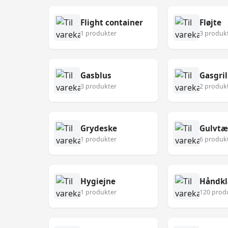
Flight container
Fløjte
1 produkter
3 produk
Gasblus
Gasgril
3 produkter
2 produk
Grydeske
Gulvt
1 produkter
6 produk
Hygiejne
Håndk
1 produkter
120 prod