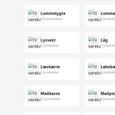
Lommelygte
Lomme
283 produkter
4 produk
Lysvest
Låg
5 produkter
1 produk
Læskærm
Løbebæ
7 produkter
4 produk
Madkasse
Madpo
72 produkter
8 produk