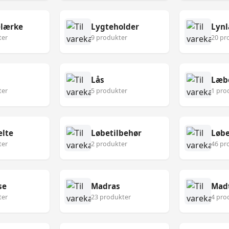
lærke
Lygteholder
Lynl
ter
9 produkter
20 pr
Lås
Læb
ter
5 produkter
1 pro
lte
Løbetilbehør
Løbe
ter
2 produkter
46 pr
se
Madras
Mad
ter
23 produkter
4 pro