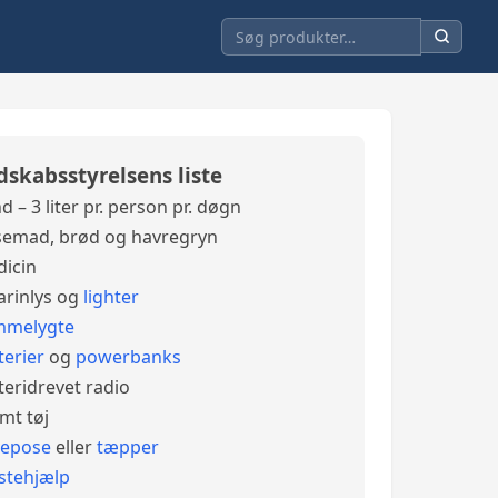
dskabsstyrelsens liste
d – 3 liter pr. person pr. døgn
emad, brød og havregryn
icin
arinlys og
lighter
mmelygte
terier
og
powerbanks
teridrevet radio
mt tøj
vepose
eller
tæpper
stehjælp