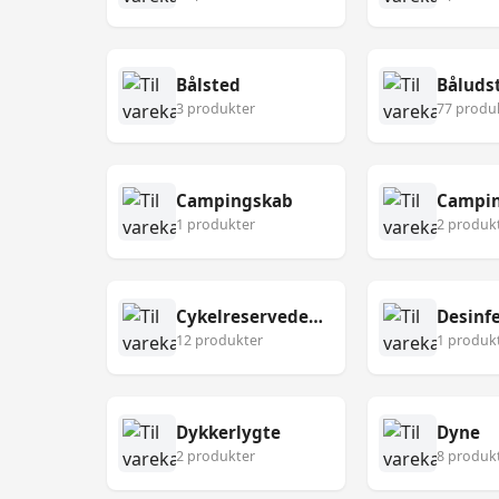
Bålsted
Båluds
3 produkter
77 produ
Campingskab
Campin
1 produkter
2 produk
Cykelreservedele
12 produkter
1 produk
Dykkerlygte
Dyne
2 produkter
8 produk