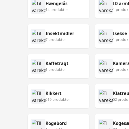
Hængelås
ID arm
14 produkter
1 produk
Insektmidler
Isøkse
7 produkter
1 produk
Kaffetragt
Kamer
1 produkter
1 produk
Kikkert
Klatre
519 produkter
52 produ
Kogebord
Koges