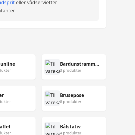
dsprit
eller vådservietter
tanter
unline
Bardunstrammer
dukter
3 produkter
er
Brusepose
dukter
8 produkter
affel
Bålstativ
dukter
4 produkter