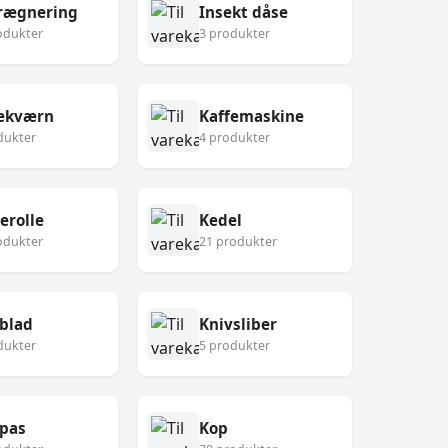
rægnering
Insekt dåse
odukter
3 produkter
fekværn
Kaffemaskine
dukter
4 produkter
erolle
Kedel
odukter
21 produkter
blad
Knivsliber
dukter
5 produkter
pas
Kop