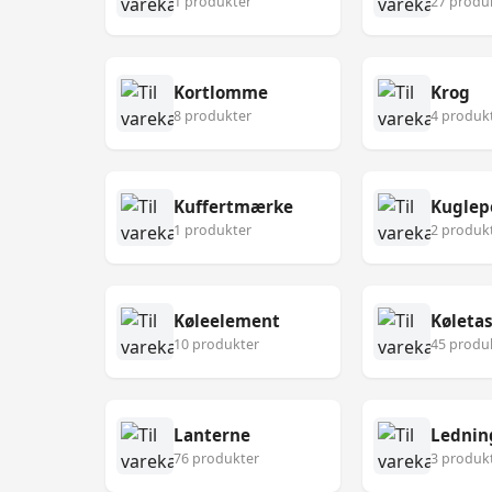
1 produkter
27 produ
Kortlomme
Krog
8 produkter
4 produk
Kuffertmærke
Kuglep
1 produkter
2 produk
Køleelement
Køleta
10 produkter
45 produ
Lanterne
Lednin
76 produkter
3 produk