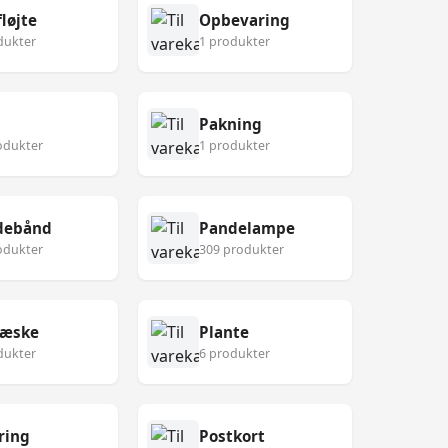
løjte
Opbevaring
dukter
1 produkter
Pakning
odukter
1 produkter
debånd
Pandelampe
odukter
309 produkter
eæske
Plante
dukter
6 produkter
ring
Postkort