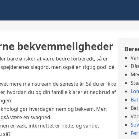
erne bekvemmeligheder
Bere
Van
ler bare ønsker at være bedre forberedt, så er
Dås
e spejderenes slagord, men også en rigtig god idé
Med
Ste
evet mere mainstream de seneste år. Så du er ikke
Lo
er, hvordan du og din familie klarer et nedbrud af
Bat
ingen.
Bat
t teknologi gør hverdagen nem og bekvem. Men
Var
også være en svaghed.
So
mmen er væk, internettet er nede, og vandet
Før
u så?