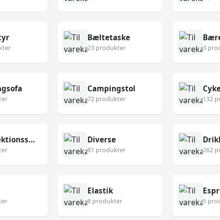
tyr
Bæltetaske
Bær
kter
23 produkter
3 pro
gsofa
Campingstol
Cyke
ter
72 produkter
132 p
Desinfektionsservietter
Diverse
Drik
ter
81 produkter
262 p
Elastik
Esp
ter
8 produkter
5 pro