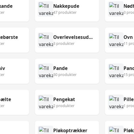
kande
Nakkepude
Nødf
ter
47 produkter
3 pro
ebørste
Overlevelsesudstyr
Ovn
ter
3 produkter
11 pr
niv
Pande
Pan
ter
30 produkter
15 pr
ælte
Pengekat
Pill
ter
2 produkter
1 pro
Pløkoptrækker
Pløk