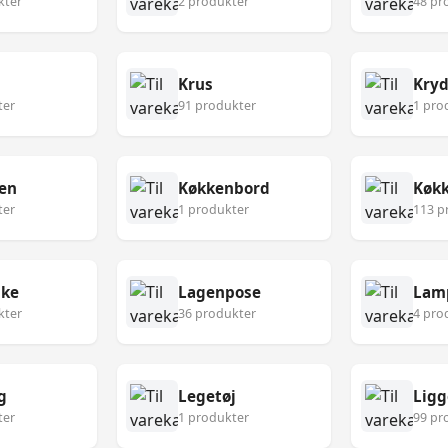
kter
2 produkter
48 pr
Krus
Kryd
ter
91 produkter
1 pro
en
Køkkenbord
ter
1 produkter
113 p
ske
Lagenpose
Lam
kter
36 produkter
4 pro
g
Legetøj
Ligg
ter
1 produkter
99 pr