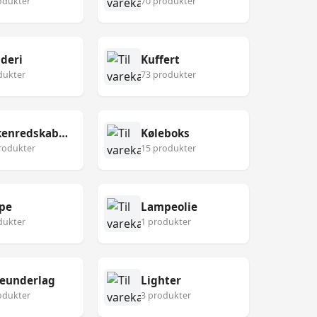
odukter
70 produkter
deri
Kuffert
dukter
73 produkter
Køkkenredskaber
Køleboks
rodukter
15 produkter
pe
Lampeolie
dukter
1 produkter
eunderlag
Lighter
odukter
3 produkter