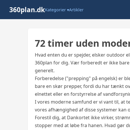
360plan.dk
Kategorier ▾
Artikler
72 timer uden mod
Hvad enten du er spejder, elsker outdoor el
360plan for dig. Vær forberedt er ikke bar
generelt.
Forberedelse ("prepping" på engelsk) er bl
bare en skør prepper, fordi du har tænkt ov
elnettet eller en forstyrrelse af vandforsyn
I vores moderne samfund er vi vant til, a
vores afhængighed af disse systemer kan 
Forestil dig, at Dankortet ikke virker, strø
stopper med at løbe fra hanen. Hvad gør d