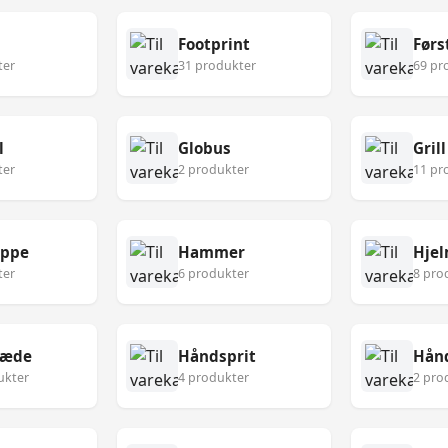
Footprint
ter
31 produkter
69 pr
l
Globus
Grill
ter
2 produkter
11 pr
æppe
Hammer
Hje
ter
6 produkter
8 pro
læde
Håndsprit
Hån
ukter
4 produkter
2 pro