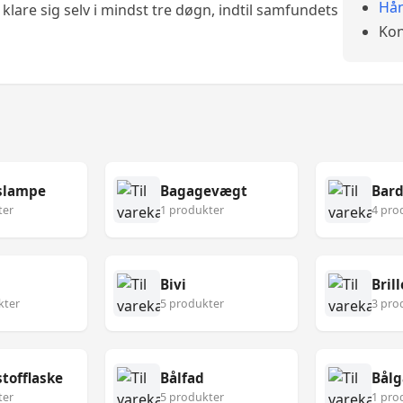
Hån
klare sig selv i mindst tre døgn, indtil samfundets
Kon
slampe
Bagagevægt
Bard
ter
1 produkter
4 pro
Bivi
Brill
kter
5 produkter
3 pro
tofflaske
Bålfad
Bålg
ter
5 produkter
1 pro