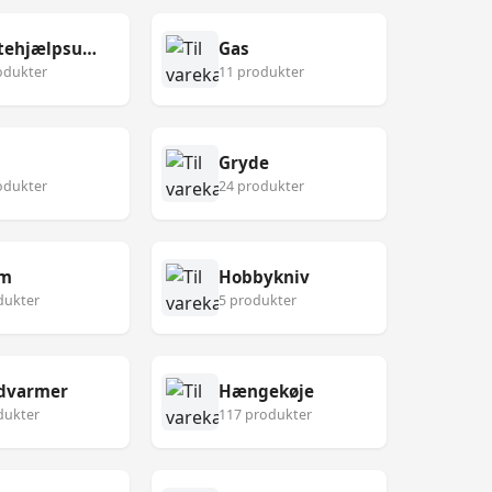
Førstehjælpsudstyr
Gas
odukter
11 produkter
Gryde
odukter
24 produkter
lm
Hobbykniv
dukter
5 produkter
dvarmer
Hængekøje
dukter
117 produkter