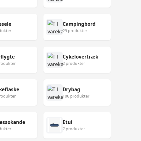
esele
Campingbord
dukter
29 produkter
llygte
Cykelovertræk
rodukter
2 produkter
keflaske
Drybag
rodukter
106 produkter
ressokande
Etui
dukter
7 produkter