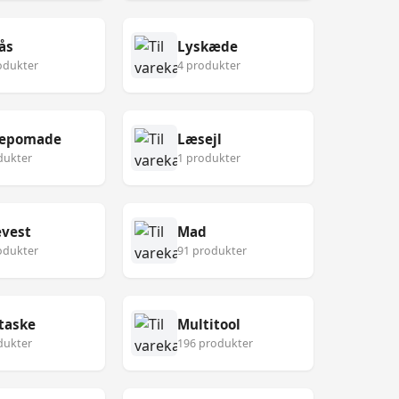
ås
Lyskæde
odukter
4 produkter
epomade
Læsejl
dukter
1 produkter
vest
Mad
odukter
91 produkter
taske
Multitool
dukter
196 produkter