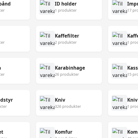
bånd
ID holder
Imp
ter
1 produkter
17 pr
Kaffefilter
Kaf
ter
2 produkter
1 pro
a
Karabinhage
Kass
ter
26 produkter
15 pr
udstyr
Kniv
Kniv
kter
326 produkter
1 pro
æt
Komfur
Kom