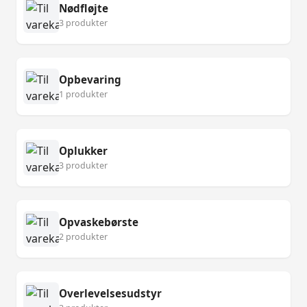
Nødfløjte
3 produkter
Opbevaring
1 produkter
Oplukker
3 produkter
Opvaskebørste
2 produkter
Overlevelsesudstyr