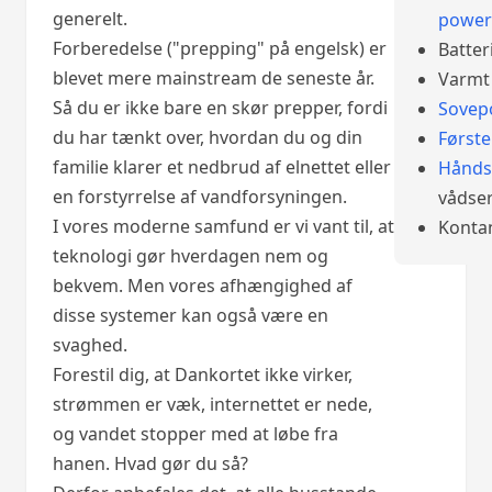
generelt.
power
Forberedelse ("prepping" på engelsk) er
Batter
blevet mere mainstream de seneste år.
Varmt 
Så du er ikke bare en skør prepper, fordi
Sovep
du har tænkt over, hvordan du og din
Først
familie klarer et nedbrud af elnettet eller
Hånds
en forstyrrelse af vandforsyningen.
vådser
I vores moderne samfund er vi vant til, at
Konta
teknologi gør hverdagen nem og
bekvem. Men vores afhængighed af
disse systemer kan også være en
svaghed.
Forestil dig, at Dankortet ikke virker,
strømmen er væk, internettet er nede,
og vandet stopper med at løbe fra
hanen. Hvad gør du så?