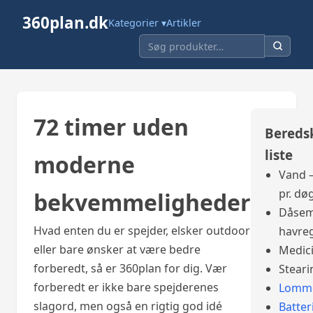
360plan.dk
Kategorier ▾
Artikler
72 timer uden
Bereds
liste
moderne
Vand –
pr. dø
bekvemmeligheder
Dåsem
Hvad enten du er spejder, elsker outdoor
havre
eller bare ønsker at være bedre
Medic
forberedt, så er 360plan for dig. Vær
Steari
forberedt er ikke bare spejderenes
Lomme
slagord, men også en rigtig god idé
Batter