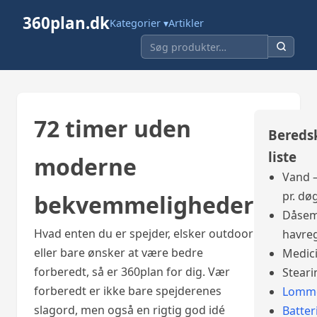
360plan.dk
Kategorier ▾
Artikler
72 timer uden
Bereds
liste
moderne
Vand –
pr. dø
bekvemmeligheder
Dåsem
Hvad enten du er spejder, elsker outdoor
havre
eller bare ønsker at være bedre
Medic
forberedt, så er 360plan for dig. Vær
Steari
forberedt er ikke bare spejderenes
Lomme
slagord, men også en rigtig god idé
Batter