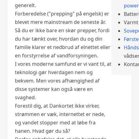
generelt.
power
Forberedelse ("prepping" på engelsk) er
Batter
blevet mere mainstream de seneste år.
Varmt 
Så du er ikke bare en skør prepper, fordi
Sovep
du har tænkt over, hvordan du og din
Først
familie klarer et nedbrud af elnettet eller
Hånds
en forstyrrelse af vandforsyningen.
vådser
I vores moderne samfund er vi vant til, at
Konta
teknologi gør hverdagen nem og
bekvem. Men vores afhængighed af
disse systemer kan også være en
svaghed.
Forestil dig, at Dankortet ikke virker,
strømmen er væk, internettet er nede,
og vandet stopper med at løbe fra
hanen. Hvad gør du så?