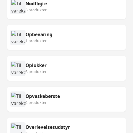
Nødfløjte
3 produkter
Opbevaring
1 produkter
Oplukker
3 produkter
Opvaskebørste
2 produkter
Overlevelsesudstyr