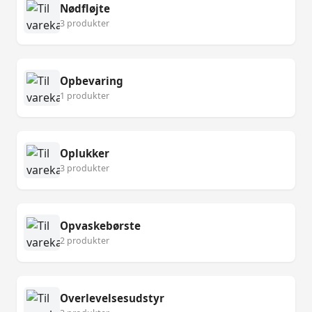
Nødfløjte
3 produkter
Opbevaring
1 produkter
Oplukker
3 produkter
Opvaskebørste
2 produkter
Overlevelsesudstyr