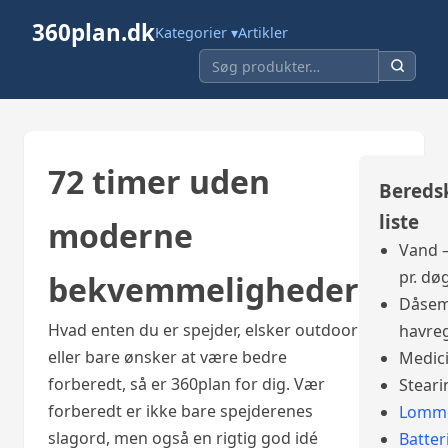
360plan.dk
Kategorier ▾
Artikler
72 timer uden
Bereds
liste
moderne
Vand –
pr. dø
bekvemmeligheder
Dåsem
Hvad enten du er spejder, elsker outdoor
havre
eller bare ønsker at være bedre
Medic
forberedt, så er 360plan for dig. Vær
Steari
forberedt er ikke bare spejderenes
Lomme
slagord, men også en rigtig god idé
Batter