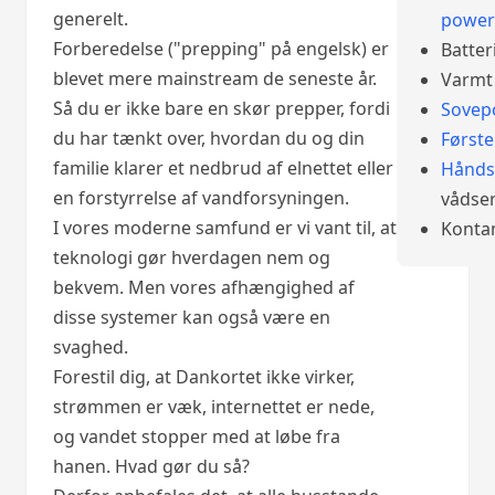
generelt.
power
Forberedelse ("prepping" på engelsk) er
Batter
blevet mere mainstream de seneste år.
Varmt 
Så du er ikke bare en skør prepper, fordi
Sovep
du har tænkt over, hvordan du og din
Først
familie klarer et nedbrud af elnettet eller
Hånds
en forstyrrelse af vandforsyningen.
vådser
I vores moderne samfund er vi vant til, at
Konta
teknologi gør hverdagen nem og
bekvem. Men vores afhængighed af
disse systemer kan også være en
svaghed.
Forestil dig, at Dankortet ikke virker,
strømmen er væk, internettet er nede,
og vandet stopper med at løbe fra
hanen. Hvad gør du så?