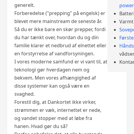
generelt.
power
Forberedelse ("prepping" på engelsk) er
Batter
blevet mere mainstream de seneste år.
Varmt 
Så du er ikke bare en skør prepper, fordi
Sovep
du har tænkt over, hvordan du og din
Først
familie klarer et nedbrud af elnettet eller
Hånds
en forstyrrelse af vandforsyningen.
vådser
I vores moderne samfund er vi vant til, at
Konta
teknologi gør hverdagen nem og
bekvem. Men vores afhængighed af
disse systemer kan også være en
svaghed.
Forestil dig, at Dankortet ikke virker,
strømmen er væk, internettet er nede,
og vandet stopper med at løbe fra
hanen. Hvad gør du så?