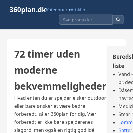
360plan.dk
Kategorier ▾
Artikler
72 timer uden
Bereds
liste
moderne
Vand –
pr. dø
bekvemmeligheder
Dåsem
Hvad enten du er spejder, elsker outdoor
havre
eller bare ønsker at være bedre
Medic
forberedt, så er 360plan for dig. Vær
Steari
forberedt er ikke bare spejderenes
Lomme
slagord, men også en rigtig god idé
Batter