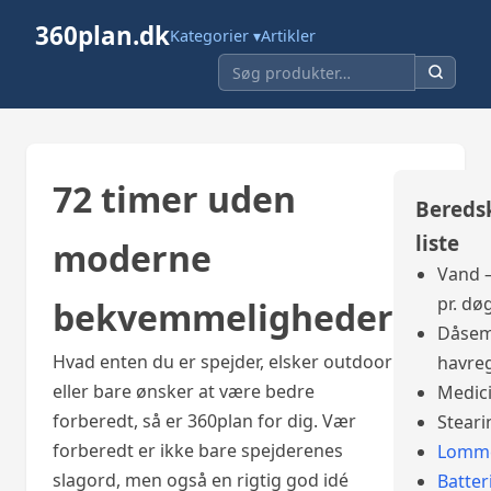
360plan.dk
Kategorier ▾
Artikler
72 timer uden
Bereds
liste
moderne
Vand –
pr. dø
bekvemmeligheder
Dåsem
Hvad enten du er spejder, elsker outdoor
havre
eller bare ønsker at være bedre
Medic
forberedt, så er 360plan for dig. Vær
Steari
forberedt er ikke bare spejderenes
Lomme
slagord, men også en rigtig god idé
Batter