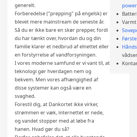
generelt.
power
Forberedelse ("prepping" på engelsk) er
Batter
blevet mere mainstream de seneste år.
Varmt 
Så du er ikke bare en skør prepper, fordi
Sovep
du har tænkt over, hvordan du og din
Først
familie klarer et nedbrud af elnettet eller
Hånds
en forstyrrelse af vandforsyningen.
vådser
I vores moderne samfund er vi vant til, at
Konta
teknologi gør hverdagen nem og
bekvem. Men vores afhængighed af
disse systemer kan også være en
svaghed.
Forestil dig, at Dankortet ikke virker,
strømmen er væk, internettet er nede,
og vandet stopper med at løbe fra
hanen. Hvad gør du så?