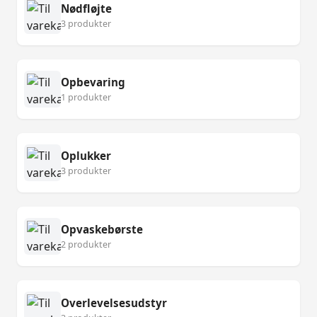
Nødfløjte
3 produkter
Opbevaring
1 produkter
Oplukker
3 produkter
Opvaskebørste
2 produkter
Overlevelsesudstyr