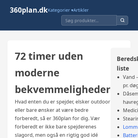
360plan.dk
Kategorier ▾
Artikler
72 timer uden
Bereds
liste
moderne
Vand –
pr. dø
bekvemmeligheder
Dåsem
Hvad enten du er spejder, elsker outdoor
havre
eller bare ønsker at være bedre
Medic
forberedt, så er 360plan for dig. Vær
Steari
forberedt er ikke bare spejderenes
Lomme
slagord, men også en rigtig god idé
Batter