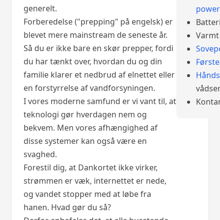
generelt.
power
Forberedelse ("prepping" på engelsk) er
Batter
blevet mere mainstream de seneste år.
Varmt 
Så du er ikke bare en skør prepper, fordi
Sovep
du har tænkt over, hvordan du og din
Først
familie klarer et nedbrud af elnettet eller
Hånds
en forstyrrelse af vandforsyningen.
vådser
I vores moderne samfund er vi vant til, at
Konta
teknologi gør hverdagen nem og
bekvem. Men vores afhængighed af
disse systemer kan også være en
svaghed.
Forestil dig, at Dankortet ikke virker,
strømmen er væk, internettet er nede,
og vandet stopper med at løbe fra
hanen. Hvad gør du så?