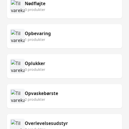
Nødfløjte
3 produkter
Opbevaring
1 produkter
Oplukker
3 produkter
Opvaskebørste
2 produkter
Overlevelsesudstyr