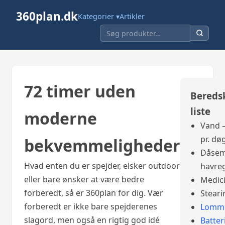
360plan.dk
Kategorier ▾
Artikler
72 timer uden
Bereds
liste
moderne
Vand –
pr. dø
bekvemmeligheder
Dåsem
Hvad enten du er spejder, elsker outdoor
havre
eller bare ønsker at være bedre
Medic
forberedt, så er 360plan for dig. Vær
Steari
forberedt er ikke bare spejderenes
Lomme
slagord, men også en rigtig god idé
Batter