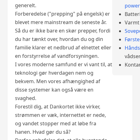
generelt.
power
Forberedelse ("prepping" på engelsk) er
Batter
blevet mere mainstream de seneste år.
Varmt 
Så du er ikke bare en skør prepper, fordi
Sovep
du har tænkt over, hvordan du og din
Først
familie klarer et nedbrud af elnettet eller
Hånds
en forstyrrelse af vandforsyningen.
vådser
I vores moderne samfund er vi vant til, at
Konta
teknologi gør hverdagen nem og
bekvem. Men vores afhængighed af
disse systemer kan også være en
svaghed.
Forestil dig, at Dankortet ikke virker,
strømmen er væk, internettet er nede,
og vandet stopper med at løbe fra
hanen. Hvad gør du så?