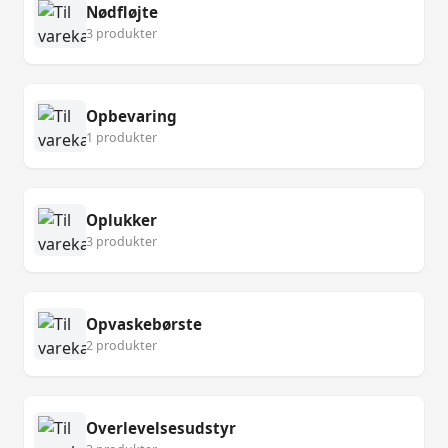
Nødfløjte
3 produkter
Opbevaring
1 produkter
Oplukker
3 produkter
Opvaskebørste
2 produkter
Overlevelsesudstyr