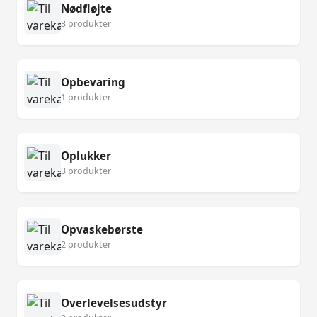
Nødfløjte
3 produkter
Opbevaring
1 produkter
Oplukker
3 produkter
Opvaskebørste
2 produkter
Overlevelsesudstyr