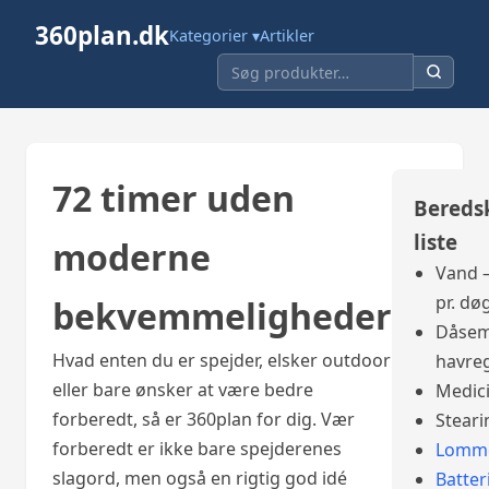
360plan.dk
Kategorier ▾
Artikler
72 timer uden
Bereds
liste
moderne
Vand –
pr. dø
bekvemmeligheder
Dåsem
Hvad enten du er spejder, elsker outdoor
havre
eller bare ønsker at være bedre
Medic
forberedt, så er 360plan for dig. Vær
Steari
forberedt er ikke bare spejderenes
Lomme
slagord, men også en rigtig god idé
Batter