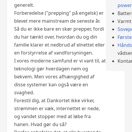
generelt.
power
Forberedelse ("prepping" på engelsk) er
Batter
blevet mere mainstream de seneste år.
Varmt 
Så du er ikke bare en skør prepper, fordi
Sovep
du har tænkt over, hvordan du og din
Først
familie klarer et nedbrud af elnettet eller
Hånds
en forstyrrelse af vandforsyningen.
vådser
I vores moderne samfund er vi vant til, at
Konta
teknologi gør hverdagen nem og
bekvem. Men vores afhængighed af
disse systemer kan også være en
svaghed.
Forestil dig, at Dankortet ikke virker,
strømmen er væk, internettet er nede,
og vandet stopper med at løbe fra
hanen. Hvad gør du så?