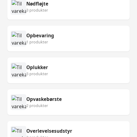
Nødfløjte
3 produkter
Opbevaring
1 produkter
Oplukker
3 produkter
Opvaskebørste
2 produkter
Overlevelsesudstyr