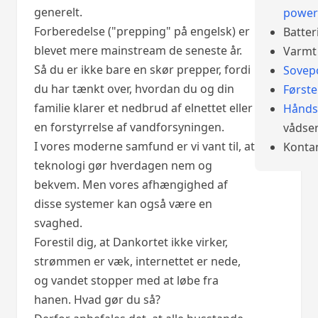
generelt.
power
Forberedelse ("prepping" på engelsk) er
Batter
blevet mere mainstream de seneste år.
Varmt 
Så du er ikke bare en skør prepper, fordi
Sovep
du har tænkt over, hvordan du og din
Først
familie klarer et nedbrud af elnettet eller
Hånds
en forstyrrelse af vandforsyningen.
vådser
I vores moderne samfund er vi vant til, at
Konta
teknologi gør hverdagen nem og
bekvem. Men vores afhængighed af
disse systemer kan også være en
svaghed.
Forestil dig, at Dankortet ikke virker,
strømmen er væk, internettet er nede,
og vandet stopper med at løbe fra
hanen. Hvad gør du så?