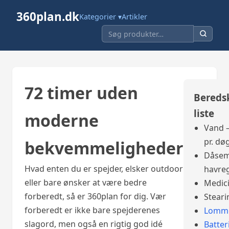
360plan.dk
Kategorier ▾
Artikler
72 timer uden
Bereds
liste
moderne
Vand –
pr. dø
bekvemmeligheder
Dåsem
Hvad enten du er spejder, elsker outdoor
havre
eller bare ønsker at være bedre
Medic
forberedt, så er 360plan for dig. Vær
Steari
forberedt er ikke bare spejderenes
Lomme
slagord, men også en rigtig god idé
Batter