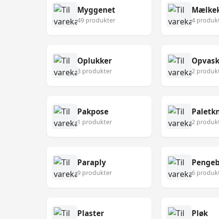
Myggenet
Mælke
49 produkter
4 produk
Oplukker
Opvask
3 produkter
2 produk
Pakpose
Paletk
1 produkter
2 produk
Paraply
Pengeb
9 produkter
6 produk
Plaster
Pløk