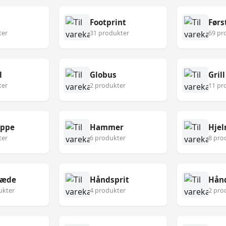
Footprint
ter
31 produkter
69 pr
l
Globus
Grill
ter
2 produkter
11 pr
æppe
Hammer
Hje
ter
6 produkter
8 pro
læde
Håndsprit
Hån
ukter
4 produkter
2 pro