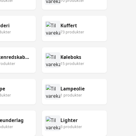
odukter
70 produkter
deri
Kuffert
dukter
73 produkter
Køkkenredskaber
Køleboks
rodukter
15 produkter
pe
Lampeolie
dukter
1 produkter
eunderlag
Lighter
odukter
3 produkter