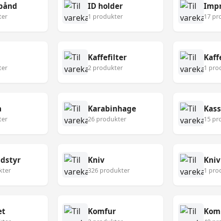
bånd
ID holder
Imp
ter
1 produkter
17 pr
Kaffefilter
Kaf
ter
2 produkter
1 pro
a
Karabinhage
Kass
ter
26 produkter
15 pr
udstyr
Kniv
Kniv
kter
326 produkter
1 pro
æt
Komfur
Kom