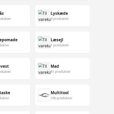
ås
Lyskæde
odukter
4 produkter
epomade
Læsejl
dukter
1 produkter
vest
Mad
odukter
91 produkter
taske
Multitool
dukter
196 produkter