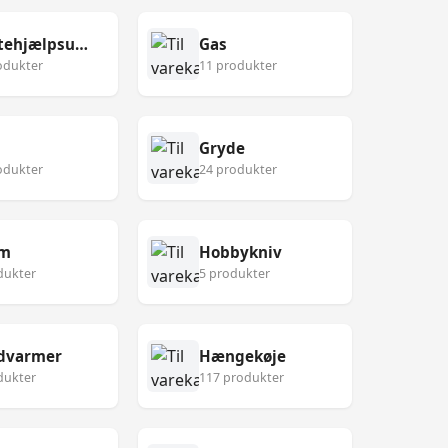
Førstehjælpsudstyr
Gas
odukter
11 produkter
Gryde
odukter
24 produkter
lm
Hobbykniv
dukter
5 produkter
dvarmer
Hængekøje
dukter
117 produkter