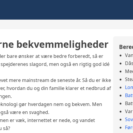
erne bekvemmeligheder
Bere
Van
ler bare ønsker at være bedre forberedt, så er
Dås
e spejderenes slagord, men også en rigtig god idé
Med
Ste
evet mere mainstream de seneste år. Så du er ikke
Lo
er, hvordan du og din familie klarer et nedbrud af
Bat
ingen.
Bat
t teknologi gør hverdagen nem og bekvem. Men
Var
også være en svaghed.
So
mmen er væk, internettet er nede, og vandet
Før
u så?