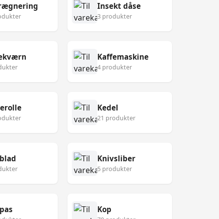
rægnering
Insekt dåse
odukter
3 produkter
fekværn
Kaffemaskine
dukter
4 produkter
erolle
Kedel
odukter
21 produkter
blad
Knivsliber
dukter
5 produkter
pas
Kop