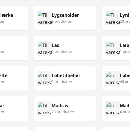
lærke
Lygteholder
Lynl
ter
9 produkter
20 pr
Lås
Læb
ter
5 produkter
1 pro
lte
Løbetilbehør
Løbe
ter
2 produkter
46 pr
se
Madras
Mad
ter
23 produkter
4 pro