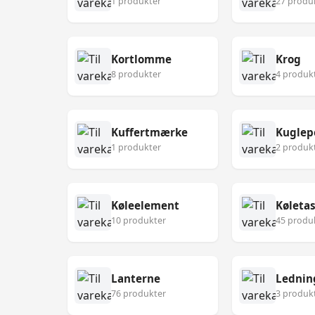
1 produkter
27 produ
Kortlomme
Krog
8 produkter
4 produk
Kuffertmærke
Kuglep
1 produkter
2 produk
Køleelement
Køleta
10 produkter
45 produ
Lanterne
Lednin
76 produkter
3 produk