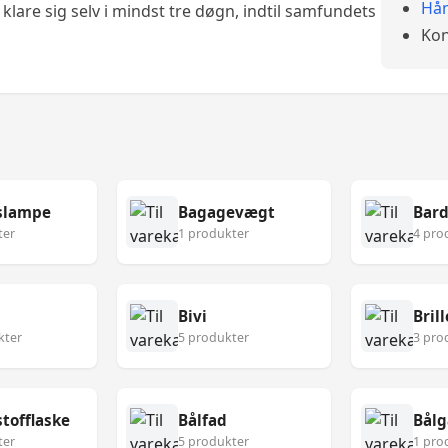
Hån
klare sig selv i mindst tre døgn, indtil samfundets
Kon
slampe
Bagagevægt
Bard
ter
1 produkter
4 pro
Bivi
Brill
kter
5 produkter
3 pro
tofflaske
Bålfad
Bålg
ter
5 produkter
1 pro