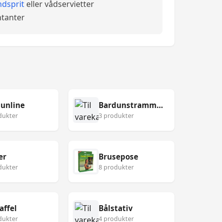
dsprit
eller vådservietter
tanter
unline
Bardunstrammer
dukter
3 produkter
er
Brusepose
dukter
8 produkter
affel
Bålstativ
dukter
4 produkter