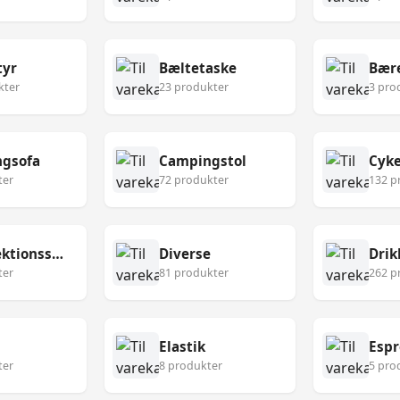
tyr
Bæltetaske
Bær
kter
23 produkter
3 pro
gsofa
Campingstol
Cyke
ter
72 produkter
132 p
Desinfektionsservietter
Diverse
Drik
ter
81 produkter
262 p
Elastik
Esp
ter
8 produkter
5 pro