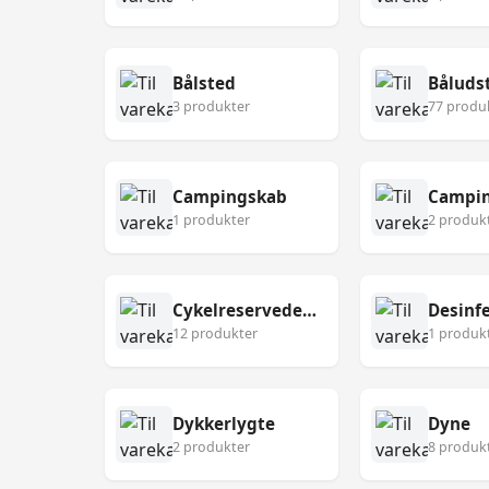
Bålsted
Båluds
3 produkter
77 produ
Campingskab
Campin
1 produkter
2 produk
Cykelreservedele
12 produkter
1 produk
Dykkerlygte
Dyne
2 produkter
8 produk