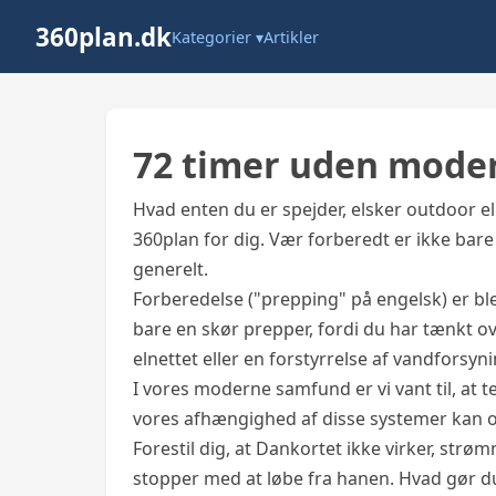
360plan.dk
Kategorier ▾
Artikler
72 timer uden mod
Hvad enten du er spejder, elsker outdoor el
360plan for dig. Vær forberedt er ikke bar
generelt.
Forberedelse ("prepping" på engelsk) er bl
bare en skør prepper, fordi du har tænkt ov
elnettet eller en forstyrrelse af vandforsyn
I vores moderne samfund er vi vant til, a
vores afhængighed af disse systemer kan 
Forestil dig, at Dankortet ikke virker, strø
stopper med at løbe fra hanen. Hvad gør d