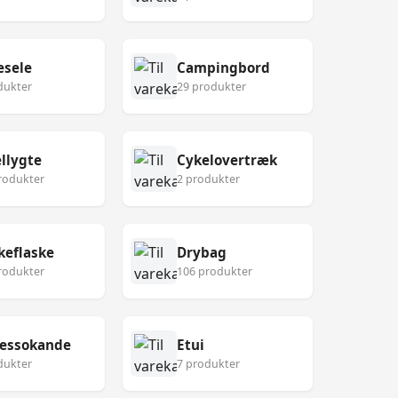
esele
Campingbord
dukter
29 produkter
llygte
Cykelovertræk
rodukter
2 produkter
keflaske
Drybag
rodukter
106 produkter
ressokande
Etui
dukter
7 produkter