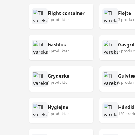
Flight container
Fløjte
1 produkter
3 produk
Gasblus
Gasgril
3 produkter
2 produk
Grydeske
Gulvt
1 produkter
6 produk
Hygiejne
Håndk
1 produkter
120 prod