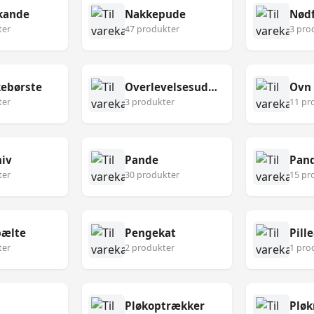
kande
Nakkepude
Nødf
ter
47 produkter
3 pro
ebørste
Overlevelsesudstyr
Ovn
ter
3 produkter
11 pr
niv
Pande
Pan
ter
30 produkter
15 pr
ælte
Pengekat
Pill
ter
2 produkter
1 pro
Pløkoptrækker
Pløk