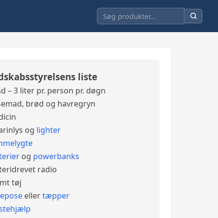
dskabsstyrelsens liste
d – 3 liter pr. person pr. døgn
emad, brød og havregryn
icin
arinlys og
lighter
mmelygte
terier
og
powerbanks
teridrevet radio
mt tøj
vepose
eller
tæpper
stehjælp