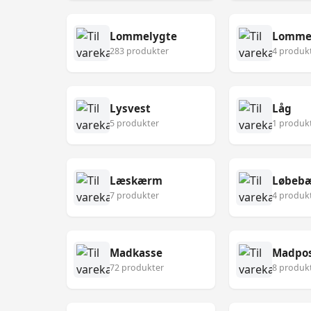
Lommelygte
Lomme
283 produkter
4 produk
Lysvest
Låg
5 produkter
1 produk
Læskærm
Løbebæ
7 produkter
4 produk
Madkasse
Madpo
72 produkter
8 produk