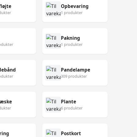
løjte
Opbevaring
dukter
1 produkter
Pakning
odukter
1 produkter
debånd
Pandelampe
odukter
309 produkter
eæske
Plante
dukter
6 produkter
ring
Postkort