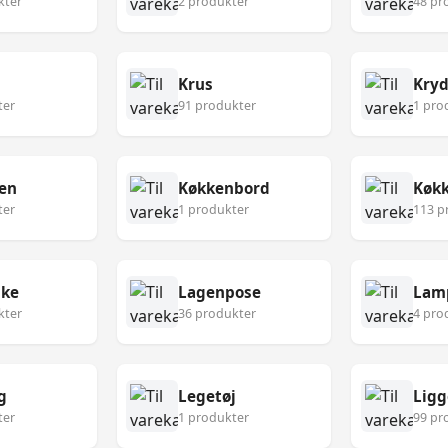
kter
2 produkter
48 pr
Krus
Kryd
ter
91 produkter
1 pro
en
Køkkenbord
ter
1 produkter
113 p
ske
Lagenpose
Lam
kter
36 produkter
4 pro
g
Legetøj
Ligg
ter
1 produkter
99 pr