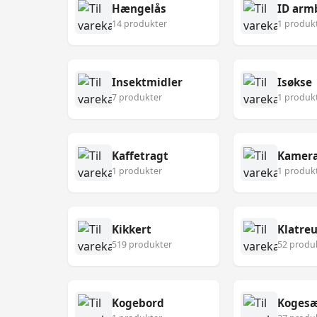
Hængelås
ID arm
14 produkter
1 produk
Insektmidler
Isøkse
7 produkter
1 produk
Kaffetragt
Kamer
1 produkter
1 produk
Kikkert
Klatre
519 produkter
52 produ
Kogebord
Koges