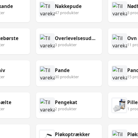
kande
Nakkepude
Nødf
ter
47 produkter
3 pro
ebørste
Overlevelsesudstyr
Ovn
ter
3 produkter
11 pr
niv
Pande
Pan
ter
30 produkter
15 pr
ælte
Pengekat
Pill
ter
2 produkter
1 pro
Pløkoptrækker
Pløk