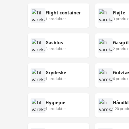
Flight container
Fløjte
1 produkter
3 produk
Gasblus
Gasgril
3 produkter
2 produk
Grydeske
Gulvt
1 produkter
6 produk
Hygiejne
Håndk
1 produkter
120 prod