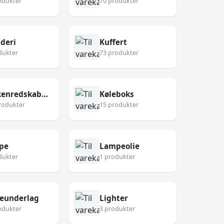
odukter
70 produkter
deri
Kuffert
dukter
73 produkter
Køkkenredskaber
Køleboks
rodukter
15 produkter
pe
Lampeolie
dukter
1 produkter
eunderlag
Lighter
odukter
3 produkter