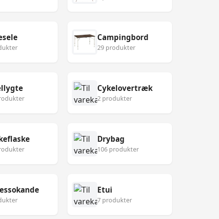
esele
Campingbord
dukter
29 produkter
llygte
Cykelovertræk
rodukter
2 produkter
keflaske
Drybag
rodukter
106 produkter
ressokande
Etui
dukter
7 produkter