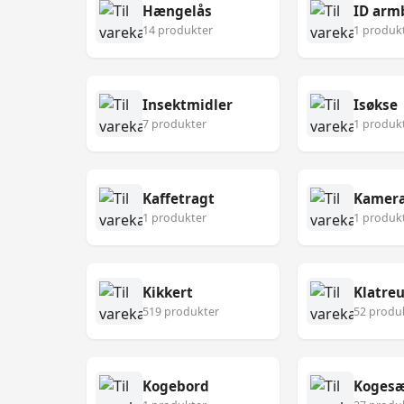
Hængelås
ID arm
14 produkter
1 produk
Insektmidler
Isøkse
7 produkter
1 produk
Kaffetragt
Kamer
1 produkter
1 produk
Kikkert
Klatre
519 produkter
52 produ
Kogebord
Koges