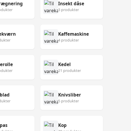
rægnering
Insekt dåse
odukter
3 produkter
fekværn
Kaffemaskine
dukter
4 produkter
erolle
Kedel
odukter
21 produkter
blad
Knivsliber
dukter
5 produkter
pas
Kop