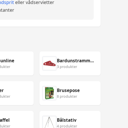
dsprit
eller vådservietter
tanter
unline
Bardunstrammer
dukter
3 produkter
er
Brusepose
dukter
8 produkter
affel
Bålstativ
dukter
4 produkter