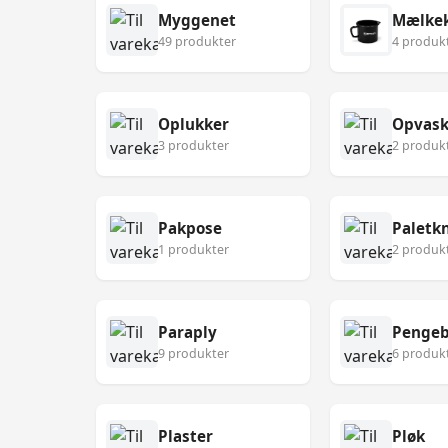
Myggenet
Mælke
49 produkter
4 produk
Oplukker
Opvask
3 produkter
2 produk
Pakpose
Paletk
1 produkter
2 produk
Paraply
Pengeb
9 produkter
6 produk
Plaster
Pløk