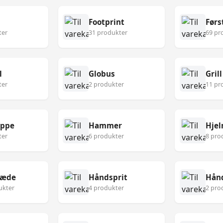
Footprint
ter
31 produkter
69 pr
l
Globus
Grill
ter
2 produkter
11 pr
æppe
Hammer
Hje
ter
6 produkter
8 pro
læde
Håndsprit
Hån
ukter
4 produkter
2 pro