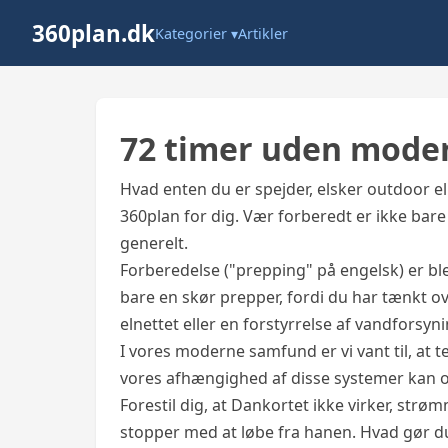
360plan.dk
Kategorier ▾
Artikler
72 timer uden mod
Hvad enten du er spejder, elsker outdoor el
360plan for dig. Vær forberedt er ikke bar
generelt.
Forberedelse ("prepping" på engelsk) er bl
bare en skør prepper, fordi du har tænkt ov
elnettet eller en forstyrrelse af vandforsyn
I vores moderne samfund er vi vant til, a
vores afhængighed af disse systemer kan 
Forestil dig, at Dankortet ikke virker, strø
stopper med at løbe fra hanen. Hvad gør d