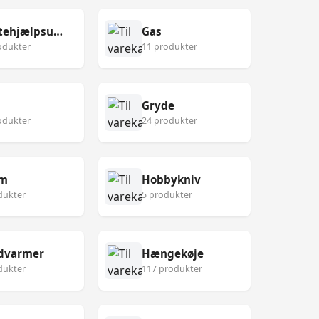
Førstehjælpsudstyr
Gas
odukter
11 produkter
Gryde
odukter
24 produkter
lm
Hobbykniv
dukter
5 produkter
dvarmer
Hængekøje
dukter
117 produkter