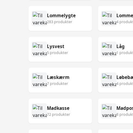
Lommelygte
Lomme
283 produkter
4 produk
Lysvest
Låg
5 produkter
1 produk
Læskærm
Løbebæ
7 produkter
4 produk
Madkasse
Madpo
72 produkter
8 produk