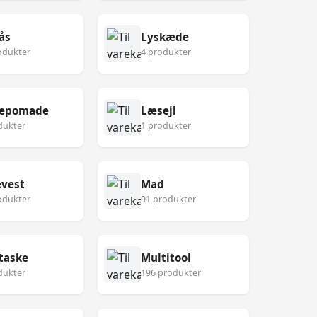
ås
Lyskæde
odukter
4 produkter
epomade
Læsejl
dukter
1 produkter
vest
Mad
odukter
91 produkter
taske
Multitool
dukter
196 produkter