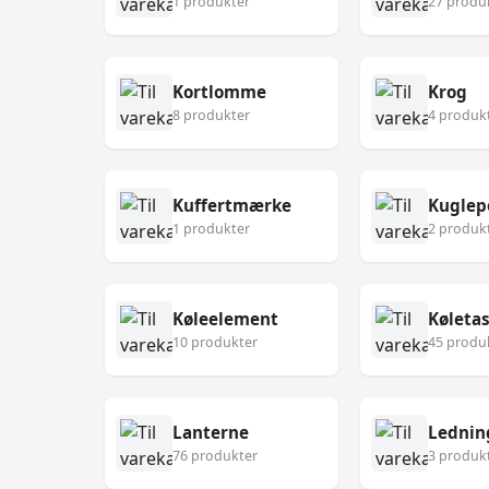
1 produkter
27 produ
Kortlomme
Krog
8 produkter
4 produk
Kuffertmærke
Kuglep
1 produkter
2 produk
Køleelement
Køleta
10 produkter
45 produ
Lanterne
Lednin
76 produkter
3 produk