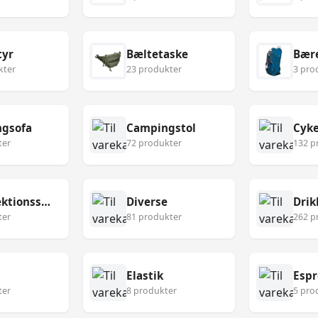
tyr
Bæltetaske
Bær
kter
23 produkter
3 pro
gsofa
Campingstol
Cyke
ter
72 produkter
132 p
Desinfektionsservietter
Diverse
Drik
ter
81 produkter
262 p
Elastik
Esp
ter
8 produkter
5 pro