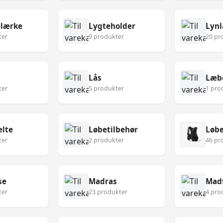
lærke
Lygteholder
Lynl
ter
9 produkter
20 pr
Lås
Læb
ter
5 produkter
1 pro
lte
Løbetilbehør
Løbe
ter
2 produkter
46 pr
se
Madras
Mad
ter
23 produkter
4 pro