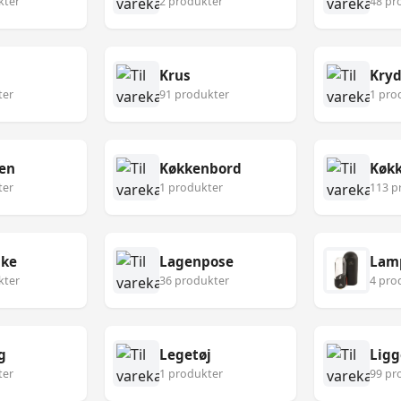
kter
2 produkter
48 pr
Krus
Kryd
ter
91 produkter
1 pro
en
Køkkenbord
ter
1 produkter
113 p
ske
Lagenpose
Lam
kter
36 produkter
4 pro
g
Legetøj
Ligg
ter
1 produkter
99 pr