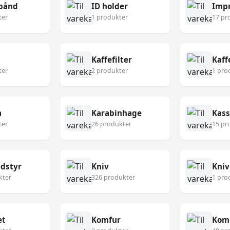
bånd
ID holder
Imp
ter
1 produkter
17 pr
Kaffefilter
Kaf
ter
2 produkter
1 pro
a
Karabinhage
Kass
ter
26 produkter
15 pr
udstyr
Kniv
Kniv
kter
326 produkter
1 pro
æt
Komfur
Kom