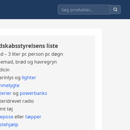
dskabsstyrelsens liste
d – 3 liter pr. person pr. døgn
emad, brød og havregryn
icin
arinlys og
lighter
mmelygte
terier
og
powerbanks
teridrevet radio
mt tøj
vepose
eller
tæpper
stehjælp