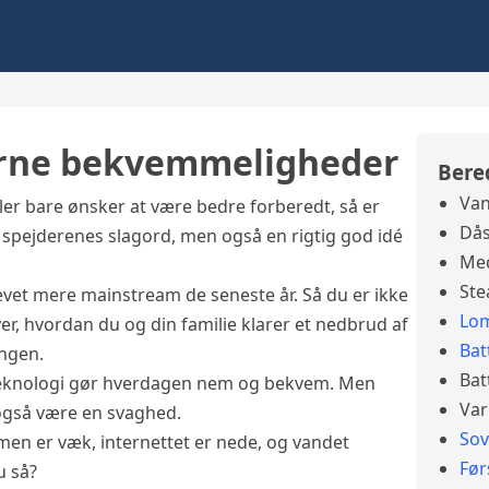
erne bekvemmeligheder
Bere
Van
ler bare ønsker at være bedre forberedt, så er
Dås
e spejderenes slagord, men også en rigtig god idé
Med
Ste
evet mere mainstream de seneste år. Så du er ikke
Lo
er, hvordan du og din familie klarer et nedbrud af
Bat
ingen.
Bat
t teknologi gør hverdagen nem og bekvem. Men
Var
også være en svaghed.
So
mmen er væk, internettet er nede, og vandet
Før
u så?