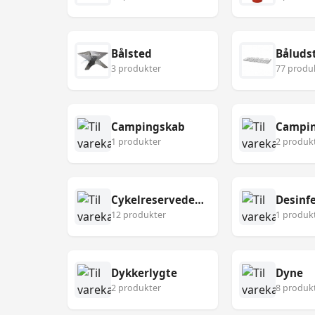
Bålsted
Båluds
3 produkter
77 produ
Campingskab
Campin
1 produkter
2 produk
Cykelreservedele
12 produkter
1 produk
Dykkerlygte
Dyne
2 produkter
8 produk