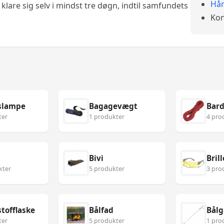
Hån
klare sig selv i mindst tre døgn, indtil samfundets
Kon
slampe
Bagagevægt
Bard
ter
1 produkter
4 pro
Bivi
Brill
kter
5 produkter
3 pro
tofflaske
Bålfad
Bålg
ter
5 produkter
1 pro