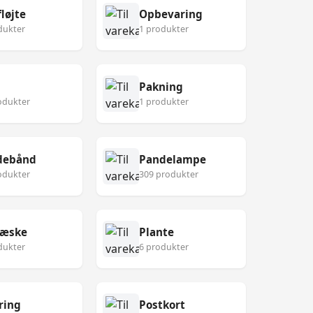
løjte
Opbevaring
dukter
1 produkter
Pakning
odukter
1 produkter
debånd
Pandelampe
odukter
309 produkter
eæske
Plante
dukter
6 produkter
ring
Postkort