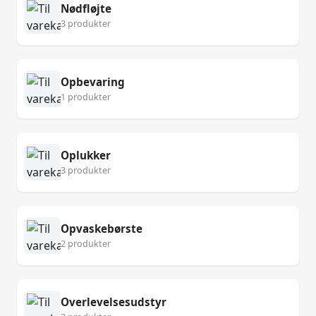
Nødfløjte
3 produkter
Opbevaring
1 produkter
Oplukker
3 produkter
Opvaskebørste
2 produkter
Overlevelsesudstyr