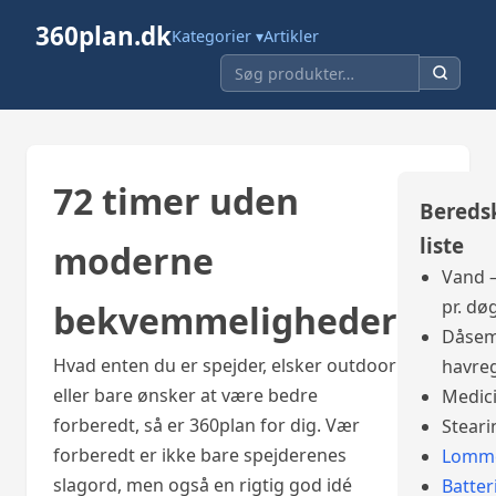
360plan.dk
Kategorier ▾
Artikler
72 timer uden
Bereds
liste
moderne
Vand –
pr. dø
bekvemmeligheder
Dåsem
Hvad enten du er spejder, elsker outdoor
havre
eller bare ønsker at være bedre
Medic
forberedt, så er 360plan for dig. Vær
Steari
forberedt er ikke bare spejderenes
Lomme
slagord, men også en rigtig god idé
Batter