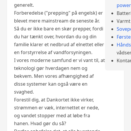
generelt.
power
Forberedelse ("prepping" på engelsk) er
Batter
blevet mere mainstream de seneste år.
Varmt 
Så du er ikke bare en skør prepper, fordi
Sovep
du har tænkt over, hvordan du og din
Først
familie klarer et nedbrud af elnettet eller
Hånds
en forstyrrelse af vandforsyningen.
vådser
I vores moderne samfund er vi vant til, at
Konta
teknologi gør hverdagen nem og
bekvem. Men vores afhængighed af
disse systemer kan også være en
svaghed.
Forestil dig, at Dankortet ikke virker,
strømmen er væk, internettet er nede,
og vandet stopper med at løbe fra
hanen. Hvad gør du så?