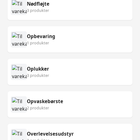
Nødfløjte
3 produkter
Opbevaring
1 produkter
Oplukker
3 produkter
Opvaskebørste
2 produkter
Overlevelsesudstyr