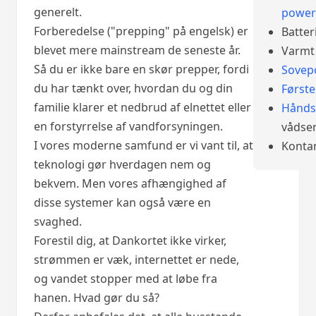
generelt.
power
Forberedelse ("prepping" på engelsk) er
Batter
blevet mere mainstream de seneste år.
Varmt 
Så du er ikke bare en skør prepper, fordi
Sovep
du har tænkt over, hvordan du og din
Først
familie klarer et nedbrud af elnettet eller
Hånds
en forstyrrelse af vandforsyningen.
vådser
I vores moderne samfund er vi vant til, at
Konta
teknologi gør hverdagen nem og
bekvem. Men vores afhængighed af
disse systemer kan også være en
svaghed.
Forestil dig, at Dankortet ikke virker,
strømmen er væk, internettet er nede,
og vandet stopper med at løbe fra
hanen. Hvad gør du så?