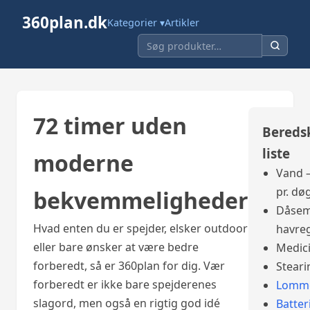
360plan.dk
Kategorier ▾
Artikler
72 timer uden
Bereds
liste
moderne
Vand –
pr. dø
bekvemmeligheder
Dåsem
Hvad enten du er spejder, elsker outdoor
havre
eller bare ønsker at være bedre
Medic
forberedt, så er 360plan for dig. Vær
Steari
forberedt er ikke bare spejderenes
Lomme
slagord, men også en rigtig god idé
Batter