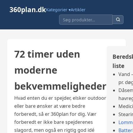
360plan.dk
Kategorier ▾
Artikler
72 timer uden
Bereds
liste
moderne
Vand –
pr. dø
bekvemmeligheder
Dåsem
Hvad enten du er spejder, elsker outdoor
havre
eller bare ønsker at være bedre
Medic
forberedt, så er 360plan for dig. Vær
Steari
forberedt er ikke bare spejderenes
Lomme
slagord, men også en rigtig god idé
Batter