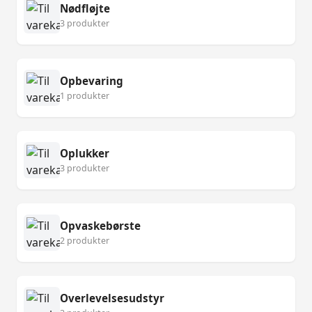
Nødfløjte
3 produkter
Opbevaring
1 produkter
Oplukker
3 produkter
Opvaskebørste
2 produkter
Overlevelsesudstyr