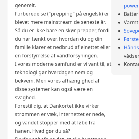
generelt.
power
Forberedelse ("prepping" på engelsk) er
Batter
blevet mere mainstream de seneste år.
Varmt 
Så du er ikke bare en skør prepper, fordi
Sovep
du har tænkt over, hvordan du og din
Først
familie klarer et nedbrud af elnettet eller
Hånds
en forstyrrelse af vandforsyningen.
vådser
I vores moderne samfund er vi vant til, at
Konta
teknologi gør hverdagen nem og
bekvem. Men vores afhængighed af
disse systemer kan også være en
svaghed.
Forestil dig, at Dankortet ikke virker,
strømmen er væk, internettet er nede,
og vandet stopper med at løbe fra
hanen. Hvad gør du så?