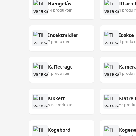
Hængelås
ID arm
14 produkter
1 produk
Insektmidler
Isøkse
7 produkter
1 produk
Kaffetragt
Kamer
1 produkter
1 produk
Kikkert
Klatre
519 produkter
52 produ
Kogebord
Koges