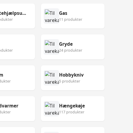
Førstehjælpsudstyr
Gas
odukter
11 produkter
Gryde
odukter
24 produkter
lm
Hobbykniv
dukter
5 produkter
dvarmer
Hængekøje
dukter
117 produkter