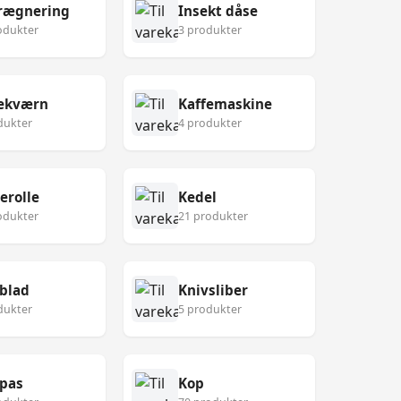
rægnering
Insekt dåse
odukter
3 produkter
fekværn
Kaffemaskine
dukter
4 produkter
erolle
Kedel
odukter
21 produkter
blad
Knivsliber
dukter
5 produkter
pas
Kop