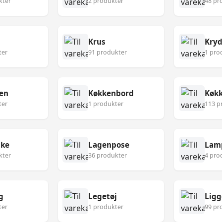
kter
2 produkter
48 pr
Krus
Kryd
ter
91 produkter
1 pro
en
Køkkenbord
ter
1 produkter
113 p
ske
Lagenpose
Lam
kter
36 produkter
4 pro
g
Legetøj
Ligg
ter
1 produkter
99 pr