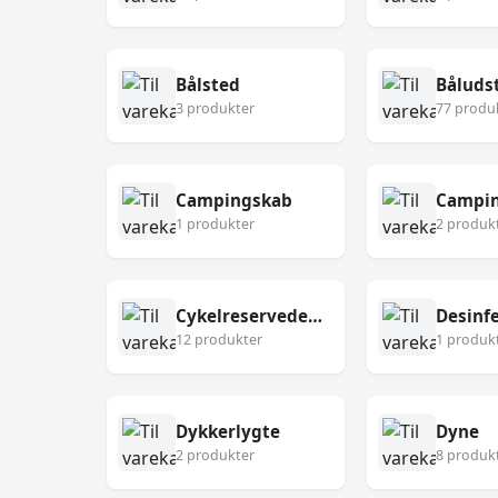
Bålsted
Båluds
3 produkter
77 produ
Campingskab
Campin
1 produkter
2 produk
Cykelreservedele
12 produkter
1 produk
Dykkerlygte
Dyne
2 produkter
8 produk