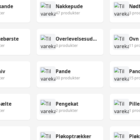
kande
Nakkepude
Nødf
ter
47 produkter
3 pro
ebørste
Overlevelsesudstyr
Ovn
ter
3 produkter
11 pr
niv
Pande
Pan
ter
30 produkter
15 pr
ælte
Pengekat
Pill
ter
2 produkter
1 pro
Pløkoptrækker
Pløk