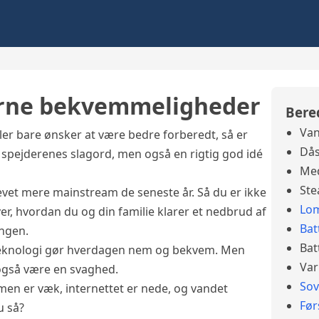
erne bekvemmeligheder
Bere
Van
ler bare ønsker at være bedre forberedt, så er
Dås
e spejderenes slagord, men også en rigtig god idé
Med
Ste
evet mere mainstream de seneste år. Så du er ikke
Lo
er, hvordan du og din familie klarer et nedbrud af
Bat
ingen.
Bat
t teknologi gør hverdagen nem og bekvem. Men
Var
også være en svaghed.
So
mmen er væk, internettet er nede, og vandet
Før
u så?