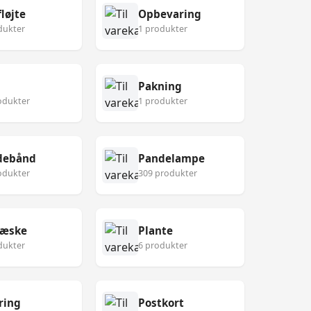
løjte
Opbevaring
dukter
1 produkter
Pakning
odukter
1 produkter
debånd
Pandelampe
odukter
309 produkter
eæske
Plante
dukter
6 produkter
ring
Postkort