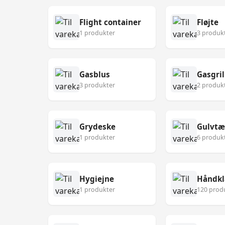
Flight container
Fløjte
1 produkter
3 produk
Gasblus
Gasgril
3 produkter
2 produk
Grydeske
Gulvt
1 produkter
6 produk
Hygiejne
Håndk
1 produkter
120 prod