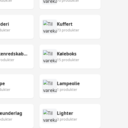
odukter
70 produkter
deri
Kuffert
dukter
73 produkter
Køkkenredskaber
Køleboks
rodukter
15 produkter
pe
Lampeolie
dukter
1 produkter
eunderlag
Lighter
odukter
3 produkter