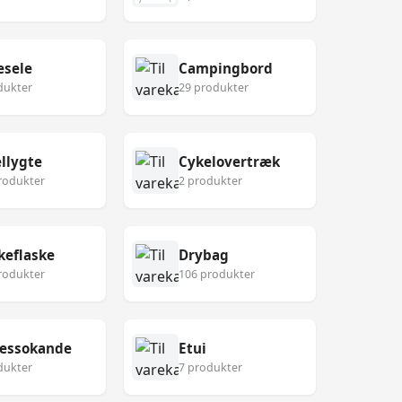
esele
Campingbord
dukter
29 produkter
llygte
Cykelovertræk
rodukter
2 produkter
keflaske
Drybag
rodukter
106 produkter
ressokande
Etui
dukter
7 produkter