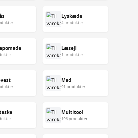
ås
Lyskæde
odukter
4 produkter
epomade
Læsejl
dukter
1 produkter
vest
Mad
odukter
91 produkter
taske
Multitool
dukter
196 produkter