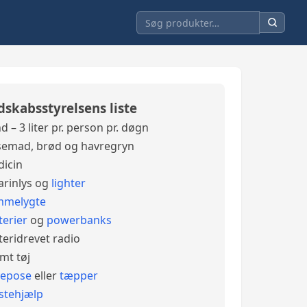
dskabsstyrelsens liste
d – 3 liter pr. person pr. døgn
emad, brød og havregryn
icin
arinlys og
lighter
mmelygte
terier
og
powerbanks
teridrevet radio
mt tøj
vepose
eller
tæpper
stehjælp