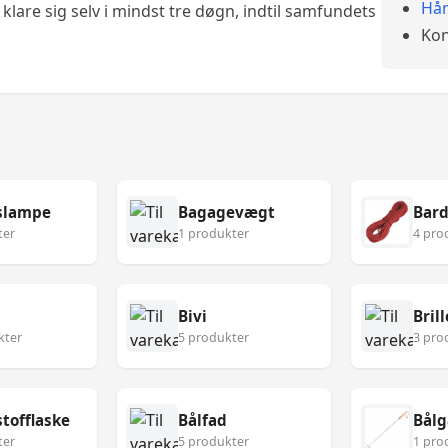
Hån
klare sig selv i mindst tre døgn, indtil samfundets
Kon
slampe
Bagagevægt
Bard
ter
1 produkter
4 pro
Bivi
Brill
kter
5 produkter
3 pro
tofflaske
Bålfad
Bålg
ter
5 produkter
1 pro