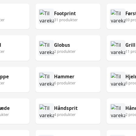
Footprint
ter
31 produkter
69 pr
l
Globus
Grill
ter
2 produkter
11 pr
æppe
Hammer
Hje
ter
6 produkter
8 pro
læde
Håndsprit
Hån
ukter
4 produkter
2 pro