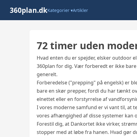
360plan.dk
Kategorier ▾
Artikler
72 timer uden mod
Hvad enten du er spejder, elsker outdoor el
360plan for dig. Vær forberedt er ikke bar
generelt.
Forberedelse ("prepping" på engelsk) er bl
bare en skør prepper, fordi du har tænkt ov
elnettet eller en forstyrrelse af vandforsyn
I vores moderne samfund er vi vant til, a
vores afhængighed af disse systemer kan 
Forestil dig, at Dankortet ikke virker, strø
stopper med at løbe fra hanen. Hvad gør d