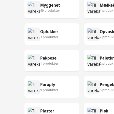
Myggenet
Mælke
49 produkter
4 produk
Oplukker
Opvask
3 produkter
2 produk
Pakpose
Paletk
1 produkter
2 produk
Paraply
Pengeb
9 produkter
6 produk
Plaster
Pløk