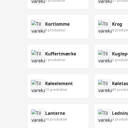
1 produkter
27 produ
Kortlomme
Krog
8 produkter
4 produk
Kuffertmærke
Kuglep
1 produkter
2 produk
Køleelement
Køleta
10 produkter
45 produ
Lanterne
Lednin
76 produkter
3 produk