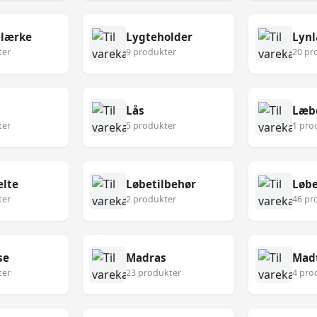
lærke
Lygteholder
Lynl
ter
9 produkter
20 pr
Lås
Læb
ter
5 produkter
1 pro
lte
Løbetilbehør
Løbe
ter
2 produkter
46 pr
se
Madras
Mad
ter
23 produkter
4 pro