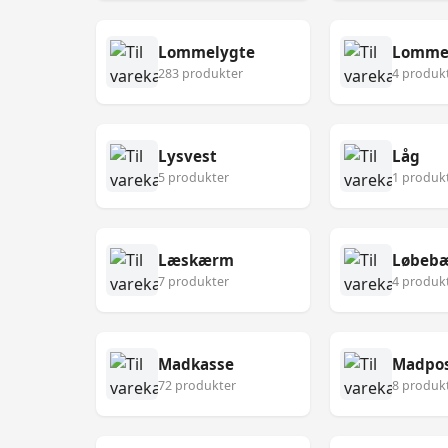
Lommelygte
Lomme
283 produkter
4 produk
Lysvest
Låg
5 produkter
1 produk
Læskærm
Løbebæ
7 produkter
4 produk
Madkasse
Madpo
72 produkter
8 produk