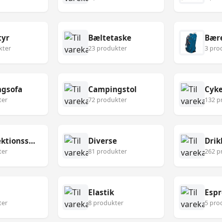
tyr
Bæltetaske
Bær
kter
23 produkter
3 pro
gsofa
Campingstol
Cyke
ter
72 produkter
132 p
Desinfektionsservietter
Diverse
Drik
ter
81 produkter
262 p
Elastik
Esp
ter
8 produkter
5 pro