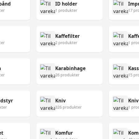
bånd
ID holder
Imp
ter
1 produkter
17 pr
Kaffefilter
Kaf
ter
2 produkter
1 pro
a
Karabinhage
Kass
ter
26 produkter
15 pr
udstyr
Kniv
Kniv
kter
326 produkter
1 pro
æt
Komfur
Kom