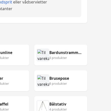
dsprit
eller vådservietter
tanter
unline
Bardunstrammer
dukter
3 produkter
er
Brusepose
dukter
8 produkter
affel
Bålstativ
dukter
4 produkter