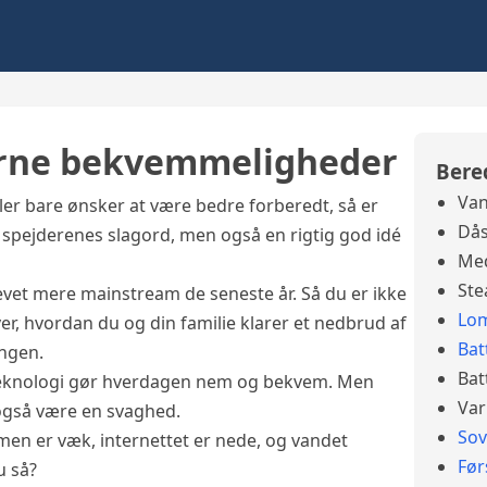
erne bekvemmeligheder
Bere
Van
ler bare ønsker at være bedre forberedt, så er
Dås
e spejderenes slagord, men også en rigtig god idé
Med
Ste
evet mere mainstream de seneste år. Så du er ikke
Lo
er, hvordan du og din familie klarer et nedbrud af
Bat
ingen.
Bat
t teknologi gør hverdagen nem og bekvem. Men
Var
også være en svaghed.
So
mmen er væk, internettet er nede, og vandet
Før
u så?