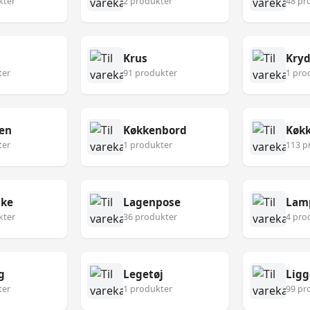
kter
2 produkter
48 pr
Krus
Kryd
ter
91 produkter
1 pro
en
Køkkenbord
ter
1 produkter
113 p
ske
Lagenpose
Lam
kter
36 produkter
4 pro
g
Legetøj
Ligg
ter
1 produkter
99 pr