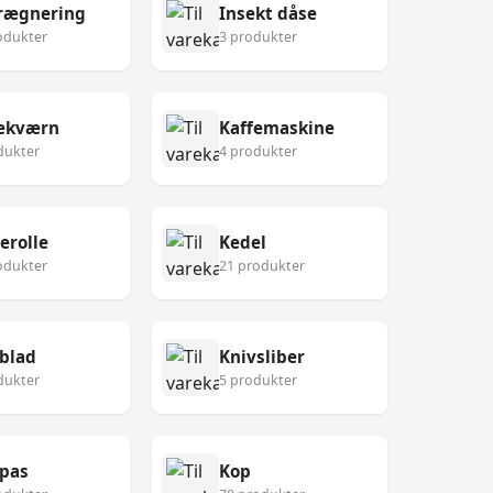
rægnering
Insekt dåse
odukter
3 produkter
fekværn
Kaffemaskine
dukter
4 produkter
erolle
Kedel
odukter
21 produkter
blad
Knivsliber
dukter
5 produkter
pas
Kop