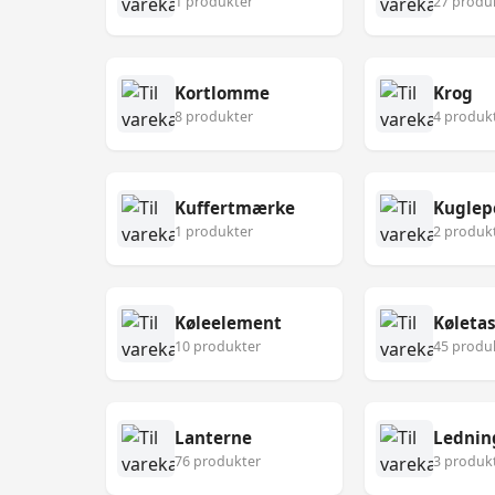
1 produkter
27 produ
Kortlomme
Krog
8 produkter
4 produk
Kuffertmærke
Kuglep
1 produkter
2 produk
Køleelement
Køleta
10 produkter
45 produ
Lanterne
Lednin
76 produkter
3 produk