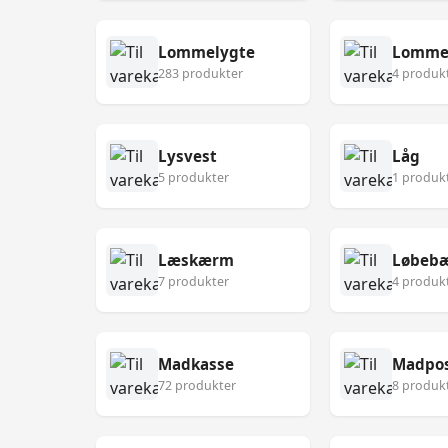
Lommelygte
Lomme
283 produkter
4 produk
Lysvest
Låg
5 produkter
1 produk
Læskærm
Løbebæ
7 produkter
4 produk
Madkasse
Madpo
72 produkter
8 produk