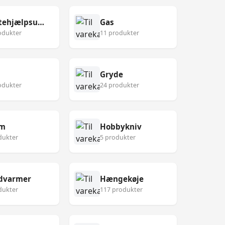
Førstehjælpsudstyr
Gas
odukter
11 produkter
Gryde
odukter
24 produkter
lm
Hobbykniv
dukter
5 produkter
dvarmer
Hængekøje
dukter
117 produkter