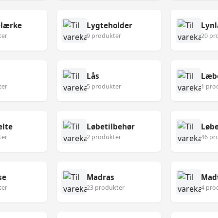
lærke
Lygteholder
Lynl
ter
9 produkter
20 pr
Lås
Læb
ter
5 produkter
1 pro
lte
Løbetilbehør
Løbe
ter
2 produkter
46 pr
se
Madras
Mad
ter
23 produkter
4 pro