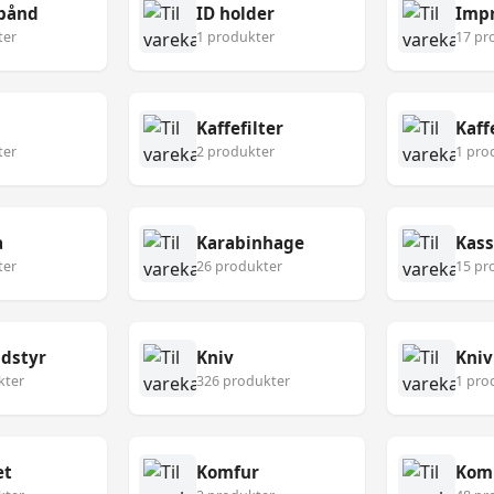
bånd
ID holder
Imp
ter
1 produkter
17 pr
Kaffefilter
Kaf
ter
2 produkter
1 pro
a
Karabinhage
Kass
ter
26 produkter
15 pr
udstyr
Kniv
Kniv
kter
326 produkter
1 pro
æt
Komfur
Kom