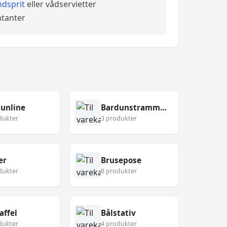
dsprit
eller vådservietter
tanter
unline
Bardunstrammer
dukter
3 produkter
er
Brusepose
dukter
8 produkter
affel
Bålstativ
dukter
4 produkter