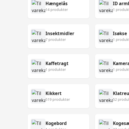
Hængelås
ID arm
14 produkter
1 produk
Insektmidler
Isøkse
7 produkter
1 produk
Kaffetragt
Kamer
1 produkter
1 produk
Kikkert
Klatre
519 produkter
52 produ
Kogebord
Koges