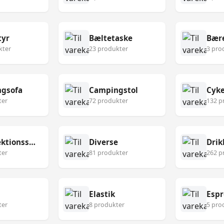
tyr
Bæltetaske
Bær
kter
23 produkter
3 pro
gsofa
Campingstol
Cyke
ter
72 produkter
132 p
Desinfektionsservietter
Diverse
Drik
ter
81 produkter
262 p
Elastik
Esp
ter
8 produkter
5 pro