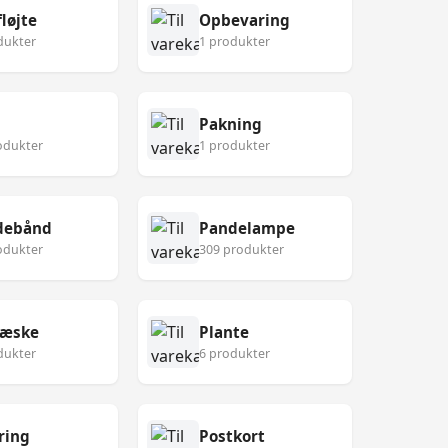
løjte
Opbevaring
dukter
1 produkter
Pakning
odukter
1 produkter
debånd
Pandelampe
odukter
309 produkter
eæske
Plante
dukter
6 produkter
ring
Postkort