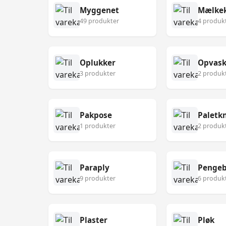
Myggenet
Mælke
49 produkter
4 produk
Oplukker
Opvask
3 produkter
2 produk
Pakpose
Paletk
1 produkter
2 produk
Paraply
Pengeb
9 produkter
6 produk
Plaster
Pløk