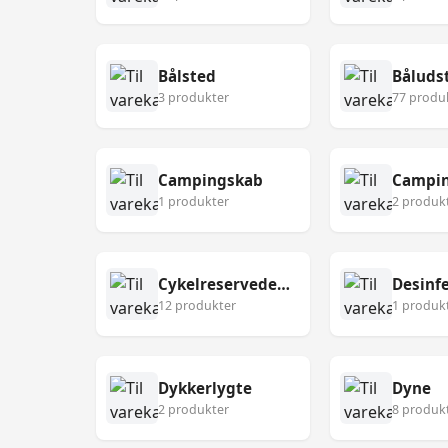
Bålsted
Båluds
3 produkter
77 produ
Campingskab
Campin
1 produkter
2 produk
Cykelreservedele
12 produkter
1 produk
Dykkerlygte
Dyne
2 produkter
8 produk