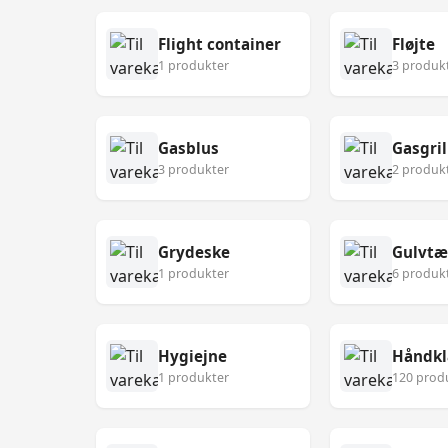
Flight container
Fløjte
1 produkter
3 produk
Gasblus
Gasgril
3 produkter
2 produk
Grydeske
Gulvt
1 produkter
6 produk
Hygiejne
Håndk
1 produkter
120 prod