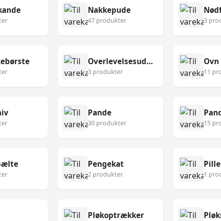
kande
Nakkepude
Nødf
ter
47 produkter
3 pro
ebørste
Overlevelsesudstyr
Ovn
ter
3 produkter
11 pr
niv
Pande
Pan
ter
30 produkter
15 pr
ælte
Pengekat
Pill
ter
2 produkter
1 pro
Pløkoptrækker
Pløk