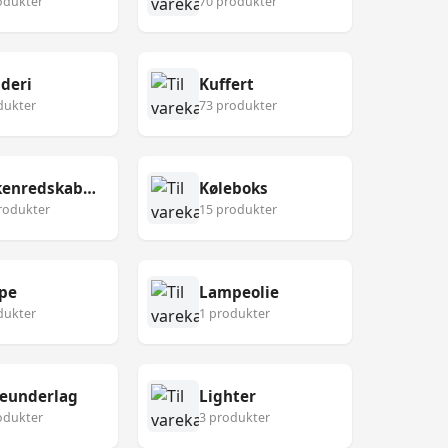
odukter
70 produkter
deri
Kuffert
dukter
73 produkter
Køkkenredskaber
Køleboks
rodukter
15 produkter
pe
Lampeolie
dukter
1 produkter
eunderlag
Lighter
odukter
3 produkter