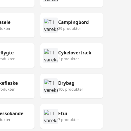
esele
Campingbord
dukter
29 produkter
llygte
Cykelovertræk
rodukter
2 produkter
keflaske
Drybag
rodukter
106 produkter
ressokande
Etui
dukter
7 produkter