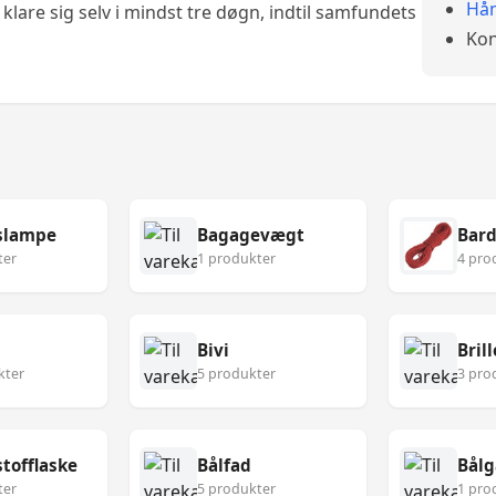
Hån
klare sig selv i mindst tre døgn, indtil samfundets
Kon
slampe
Bagagevægt
Bard
ter
1 produkter
4 pro
Bivi
Brill
kter
5 produkter
3 pro
tofflaske
Bålfad
Bålg
ter
5 produkter
1 pro