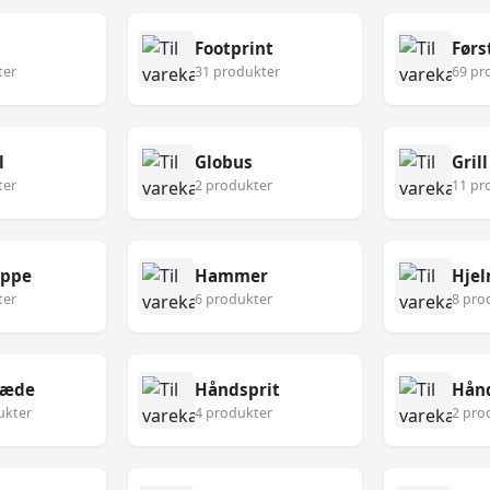
Footprint
ter
31 produkter
69 pr
l
Globus
Grill
ter
2 produkter
11 pr
æppe
Hammer
Hje
ter
6 produkter
8 pro
læde
Håndsprit
Hån
ukter
4 produkter
2 pro