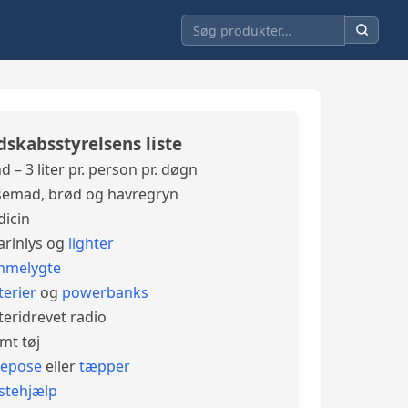
dskabsstyrelsens liste
d – 3 liter pr. person pr. døgn
emad, brød og havregryn
icin
arinlys og
lighter
mmelygte
terier
og
powerbanks
teridrevet radio
mt tøj
vepose
eller
tæpper
stehjælp