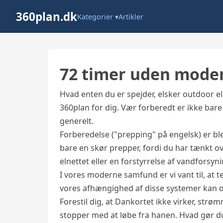
360plan.dk
Kategorier ▾
Artikler
72 timer uden mod
Hvad enten du er spejder, elsker outdoor el
360plan for dig. Vær forberedt er ikke bar
generelt.
Forberedelse ("prepping" på engelsk) er bl
bare en skør prepper, fordi du har tænkt ov
elnettet eller en forstyrrelse af vandforsyn
I vores moderne samfund er vi vant til, a
vores afhængighed af disse systemer kan 
Forestil dig, at Dankortet ikke virker, strø
stopper med at løbe fra hanen. Hvad gør d