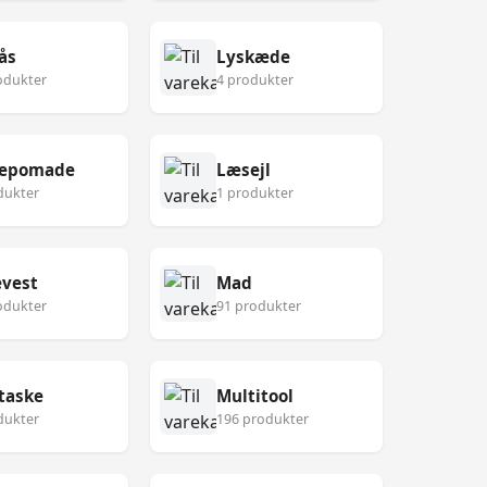
ås
Lyskæde
odukter
4 produkter
epomade
Læsejl
dukter
1 produkter
vest
Mad
odukter
91 produkter
taske
Multitool
dukter
196 produkter