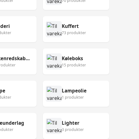
odukter
70 produkter
deri
Kuffert
dukter
73 produkter
Køkkenredskaber
Køleboks
rodukter
15 produkter
pe
Lampeolie
dukter
1 produkter
eunderlag
Lighter
odukter
3 produkter