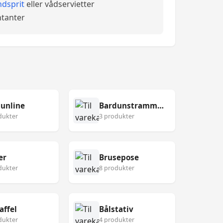
dsprit
eller vådservietter
tanter
unline
Bardunstrammer
dukter
3 produkter
er
Brusepose
dukter
8 produkter
affel
Bålstativ
dukter
4 produkter