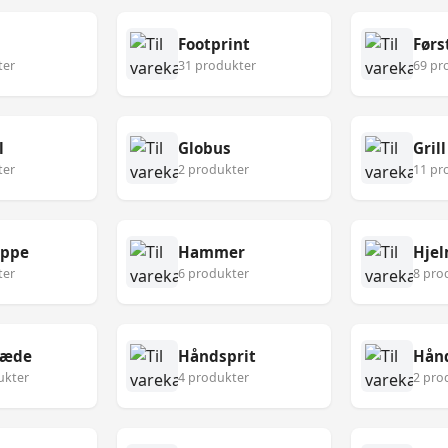
Footprint
ter
31 produkter
69 pr
l
Globus
Grill
ter
2 produkter
11 pr
æppe
Hammer
Hje
ter
6 produkter
8 pro
læde
Håndsprit
Hån
ukter
4 produkter
2 pro