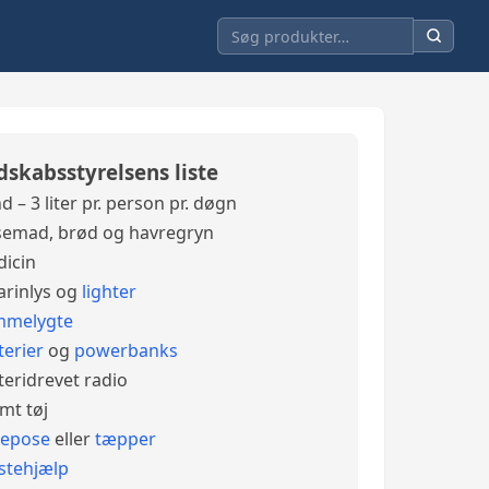
dskabsstyrelsens liste
d – 3 liter pr. person pr. døgn
emad, brød og havregryn
icin
arinlys og
lighter
mmelygte
terier
og
powerbanks
teridrevet radio
mt tøj
vepose
eller
tæpper
stehjælp