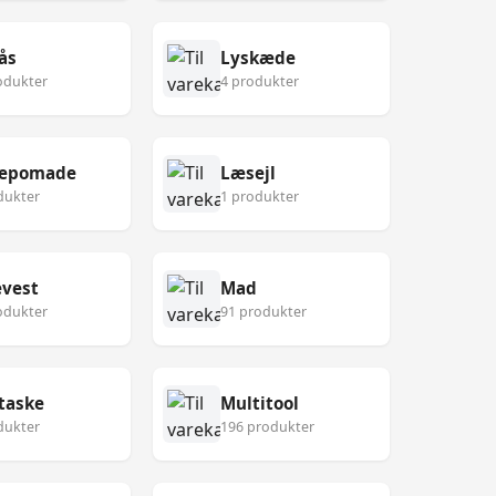
ås
Lyskæde
odukter
4 produkter
epomade
Læsejl
dukter
1 produkter
vest
Mad
odukter
91 produkter
taske
Multitool
dukter
196 produkter