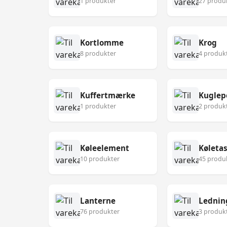
1 produkter
27 produ
Kortlomme
Krog
8 produkter
4 produk
Kuffertmærke
Kuglep
1 produkter
2 produk
Køleelement
Køleta
10 produkter
45 produ
Lanterne
Lednin
76 produkter
3 produk