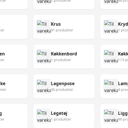
kter
2 produkter
48 pr
Krus
Kryd
ter
91 produkter
1 pro
en
Køkkenbord
ter
1 produkter
113 p
ske
Lagenpose
Lam
kter
36 produkter
4 pro
g
Legetøj
Ligg
ter
1 produkter
99 pr