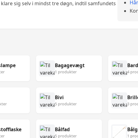
Hån
klare sig selv i mindst tre døgn, indtil samfundets
Kon
slampe
Bagagevægt
Bard
ter
1 produkter
4 pro
Bivi
Brill
kter
5 produkter
3 pro
tofflaske
Bålfad
Bålg
ter
5 produkter
1 pro