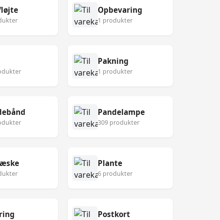
løjte
Opbevaring
dukter
1 produkter
Pakning
odukter
1 produkter
debånd
Pandelampe
odukter
309 produkter
eæske
Plante
dukter
6 produkter
ring
Postkort