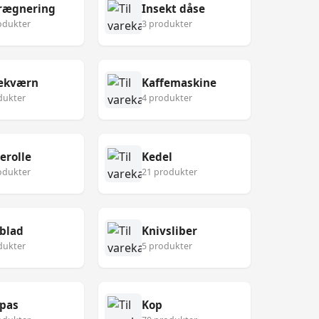
rægnering
Insekt dåse
odukter
3 produkter
fekværn
Kaffemaskine
dukter
4 produkter
erolle
Kedel
odukter
21 produkter
blad
Knivsliber
dukter
5 produkter
pas
Kop