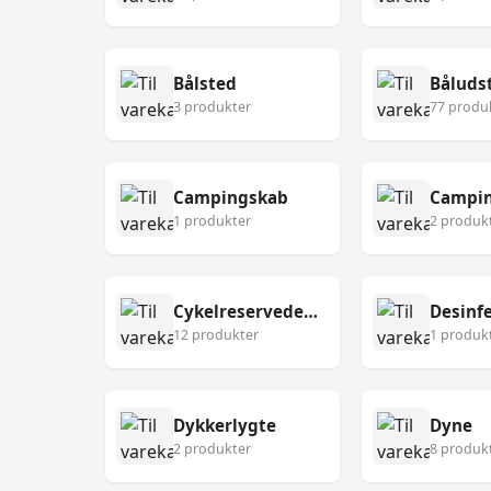
Bålsted
Båluds
3 produkter
77 produ
Campingskab
Campin
1 produkter
2 produk
Cykelreservedele
12 produkter
1 produk
Dykkerlygte
Dyne
2 produkter
8 produk