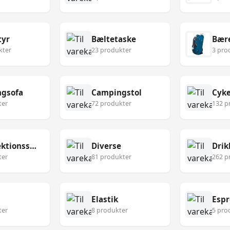
tyr
Bæltetaske
Bær
kter
23 produkter
3 pro
gsofa
Campingstol
Cyke
ter
72 produkter
132 p
Desinfektionsservietter
Diverse
Drik
ter
81 produkter
262 p
Elastik
Esp
ter
8 produkter
5 pro