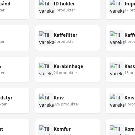
bånd
ID holder
Imp
ter
1 produkter
17 pr
Kaffefilter
Kaf
ter
2 produkter
1 pro
a
Karabinhage
Kass
ter
26 produkter
15 pr
udstyr
Kniv
Kniv
kter
326 produkter
1 pro
æt
Komfur
Kom