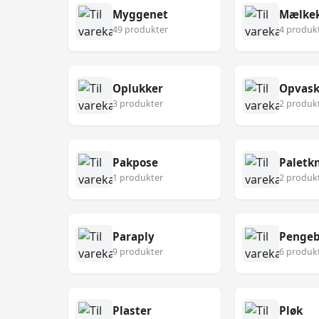
Myggenet
Mælke
49 produkter
4 produk
Oplukker
Opvask
3 produkter
2 produk
Pakpose
Paletk
1 produkter
2 produk
Paraply
Pengeb
9 produkter
6 produk
Plaster
Pløk