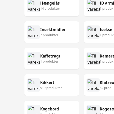
Hængelås
ID arm
14 produkter
1 produk
Insektmidler
Isøkse
7 produkter
1 produk
Kaffetragt
Kamer
1 produkter
1 produk
Kikkert
Klatre
519 produkter
52 produ
Kogebord
Koges