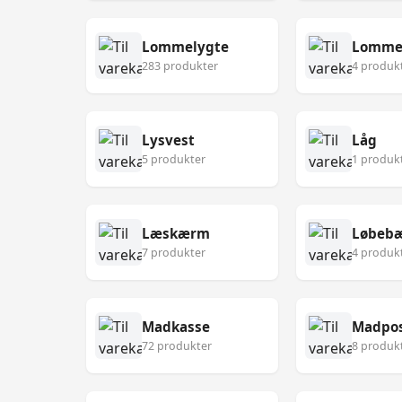
Lommelygte
Lomme
283 produkter
4 produk
Lysvest
Låg
5 produkter
1 produk
Læskærm
Løbebæ
7 produkter
4 produk
Madkasse
Madpo
72 produkter
8 produk