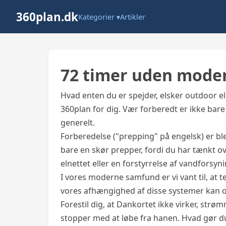
360plan.dk
Kategorier ▾
Artikler
72 timer uden mod
Hvad enten du er spejder, elsker outdoor el
360plan for dig. Vær forberedt er ikke bar
generelt.
Forberedelse ("prepping" på engelsk) er bl
bare en skør prepper, fordi du har tænkt ov
elnettet eller en forstyrrelse af vandforsyn
I vores moderne samfund er vi vant til, a
vores afhængighed af disse systemer kan 
Forestil dig, at Dankortet ikke virker, strø
stopper med at løbe fra hanen. Hvad gør d