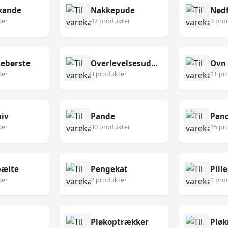
kande
Nakkepude
Nødf
ter
47 produkter
3 pro
ebørste
Overlevelsesudstyr
Ovn
ter
3 produkter
11 pr
niv
Pande
Pan
ter
30 produkter
15 pr
ælte
Pengekat
Pill
ter
2 produkter
1 pro
Pløkoptrækker
Pløk