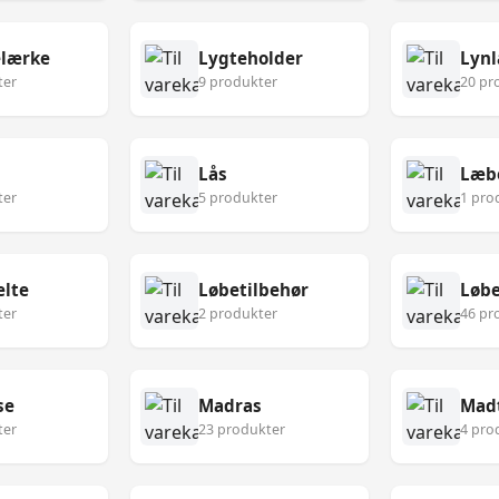
lærke
Lygteholder
Lynl
ter
9 produkter
20 pr
Lås
Læb
ter
5 produkter
1 pro
lte
Løbetilbehør
Løbe
ter
2 produkter
46 pr
se
Madras
Mad
ter
23 produkter
4 pro