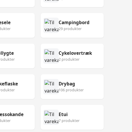
esele
Campingbord
dukter
29 produkter
llygte
Cykelovertræk
rodukter
2 produkter
keflaske
Drybag
rodukter
106 produkter
ressokande
Etui
dukter
7 produkter