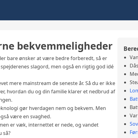
erne bekvemmeligheder
Bere
Van
ler bare ønsker at være bedre forberedt, så er
Dås
e spejderenes slagord, men også en rigtig god idé
Med
Ste
evet mere mainstream de seneste år. Så du er ikke
Lo
er, hvordan du og din familie klarer et nedbrud af
Bat
ingen.
Bat
t teknologi gør hverdagen nem og bekvem. Men
Var
også være en svaghed.
So
mmen er væk, internettet er nede, og vandet
Før
u så?