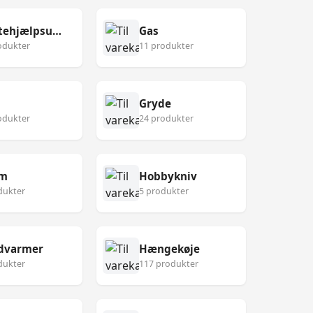
Førstehjælpsudstyr
Gas
odukter
11 produkter
Gryde
odukter
24 produkter
lm
Hobbykniv
dukter
5 produkter
dvarmer
Hængekøje
dukter
117 produkter