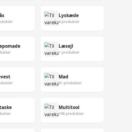
ås
Lyskæde
odukter
4 produkter
epomade
Læsejl
dukter
1 produkter
vest
Mad
odukter
91 produkter
taske
Multitool
dukter
196 produkter