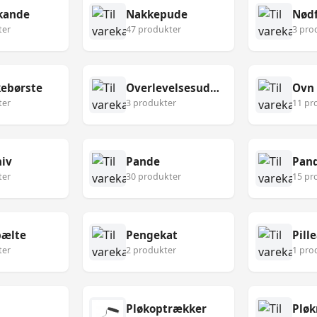
kande
Nakkepude
Nødf
ter
47 produkter
3 pro
ebørste
Overlevelsesudstyr
Ovn
ter
3 produkter
11 pr
niv
Pande
Pan
ter
30 produkter
15 pr
ælte
Pengekat
Pill
ter
2 produkter
1 pro
Pløkoptrækker
Pløk