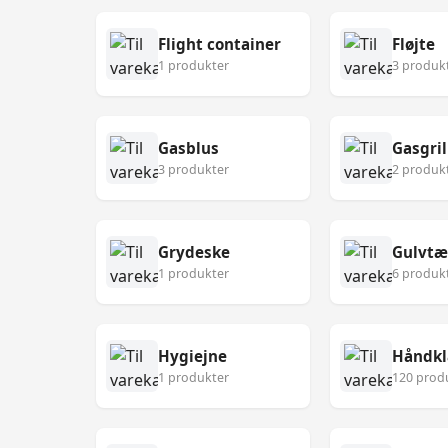
Flight container
Fløjte
1 produkter
3 produk
Gasblus
Gasgril
3 produkter
2 produk
Grydeske
Gulvt
1 produkter
6 produk
Hygiejne
Håndk
1 produkter
120 prod