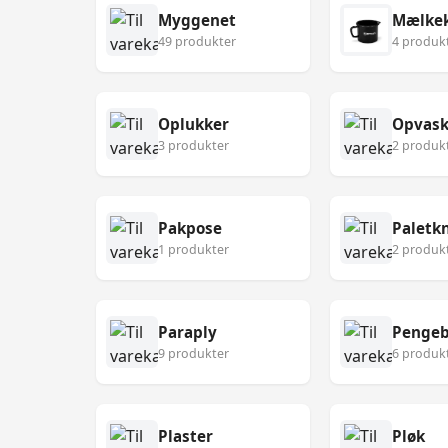
Myggenet
Mælke
49 produkter
4 produk
Oplukker
Opvask
3 produkter
2 produk
Pakpose
Paletk
1 produkter
2 produk
Paraply
Pengeb
9 produkter
6 produk
Plaster
Pløk