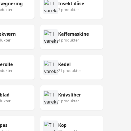
rægnering
Insekt dåse
odukter
3 produkter
fekværn
Kaffemaskine
dukter
4 produkter
erolle
Kedel
odukter
21 produkter
blad
Knivsliber
dukter
5 produkter
pas
Kop