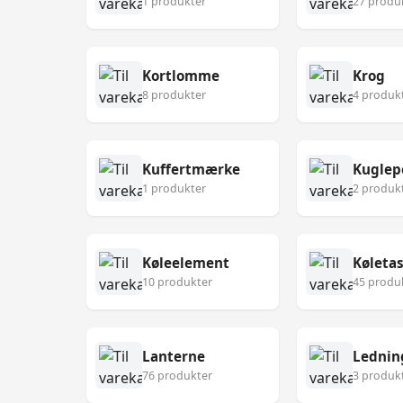
1 produkter
27 produ
Kortlomme
Krog
8 produkter
4 produk
Kuffertmærke
Kuglep
1 produkter
2 produk
Køleelement
Køleta
10 produkter
45 produ
Lanterne
Lednin
76 produkter
3 produk