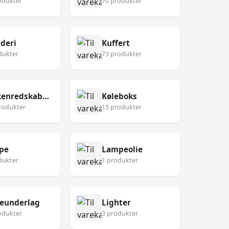
odukter
70 produkter
deri
Kuffert
dukter
73 produkter
Køkkenredskaber
Køleboks
rodukter
15 produkter
pe
Lampeolie
dukter
1 produkter
eunderlag
Lighter
odukter
3 produkter