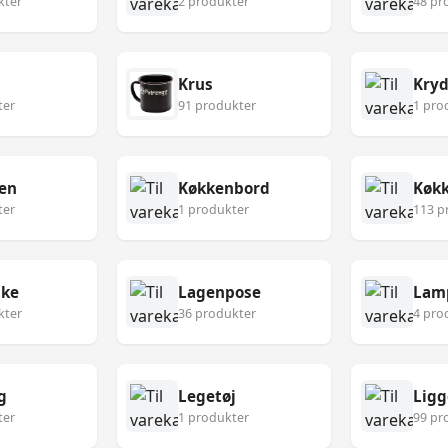
kter
2 produkter
48 pr
Krus
Kryd
ter
91 produkter
1 pro
en
Køkkenbord
ter
1 produkter
113 p
ske
Lagenpose
Lam
kter
36 produkter
4 pro
g
Legetøj
Ligg
ter
1 produkter
99 pr