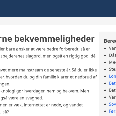
erne bekvemmeligheder
Bere
Van
ler bare ønsker at være bedre forberedt, så er
Dås
e spejderenes slagord, men også en rigtig god idé
Med
Ste
evet mere mainstream de seneste år. Så du er ikke
Lo
er, hvordan du og din familie klarer et nedbrud af
Bat
ingen.
Bat
t teknologi gør hverdagen nem og bekvem. Men
Var
også være en svaghed.
So
mmen er væk, internettet er nede, og vandet
Før
u så?