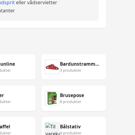
dsprit
eller vådservietter
tanter
unline
Bardunstrammer
dukter
3 produkter
er
Brusepose
dukter
8 produkter
affel
Bålstativ
dukter
4 produkter