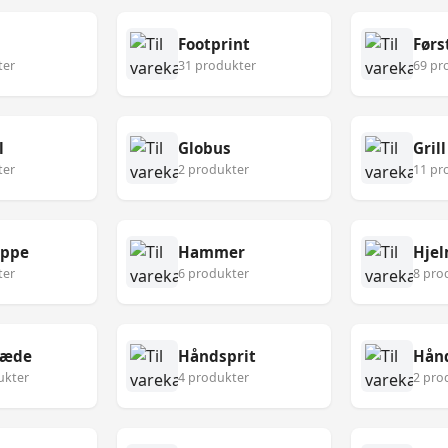
Footprint
ter
31 produkter
69 pr
l
Globus
Grill
ter
2 produkter
11 pr
æppe
Hammer
Hje
ter
6 produkter
8 pro
læde
Håndsprit
Hån
ukter
4 produkter
2 pro