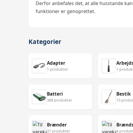
Derfor anbefales det, at alle husstande kan 
funktioner er genoprettet.
Kategorier
Adapter
Arbejd
1 produkter
1 produk
Batteri
Bestik
388 produkter
73 produ
Brænder
Brænds
37 produkter
4 produk