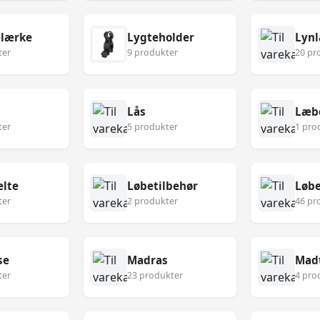
lærke
Lygteholder
Lynl
ter
9 produkter
20 pr
Lås
Læb
ter
5 produkter
1 pro
lte
Løbetilbehør
Løbe
ter
2 produkter
46 pr
se
Madras
Mad
ter
23 produkter
4 pro