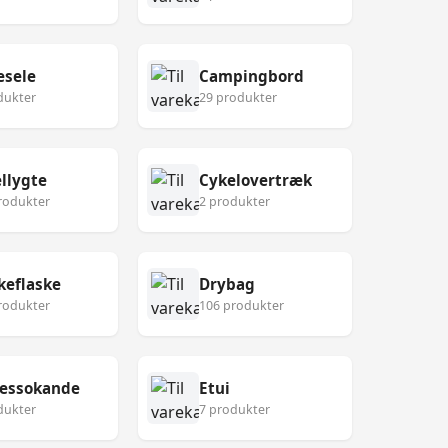
esele
Campingbord
dukter
29 produkter
llygte
Cykelovertræk
rodukter
2 produkter
keflaske
Drybag
rodukter
106 produkter
ressokande
Etui
dukter
7 produkter