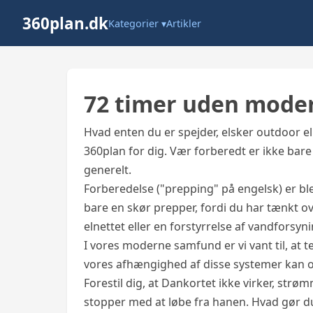
360plan.dk
Kategorier ▾
Artikler
72 timer uden mod
Hvad enten du er spejder, elsker outdoor el
360plan for dig. Vær forberedt er ikke bar
generelt.
Forberedelse ("prepping" på engelsk) er bl
bare en skør prepper, fordi du har tænkt ov
elnettet eller en forstyrrelse af vandforsyn
I vores moderne samfund er vi vant til, a
vores afhængighed af disse systemer kan 
Forestil dig, at Dankortet ikke virker, strø
stopper med at løbe fra hanen. Hvad gør d