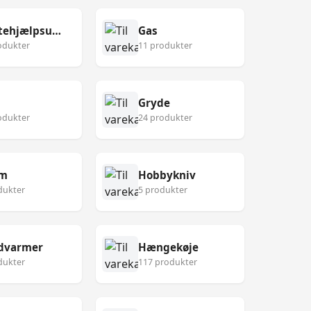
Førstehjælpsudstyr
Gas
odukter
11 produkter
Gryde
odukter
24 produkter
lm
Hobbykniv
dukter
5 produkter
dvarmer
Hængekøje
dukter
117 produkter