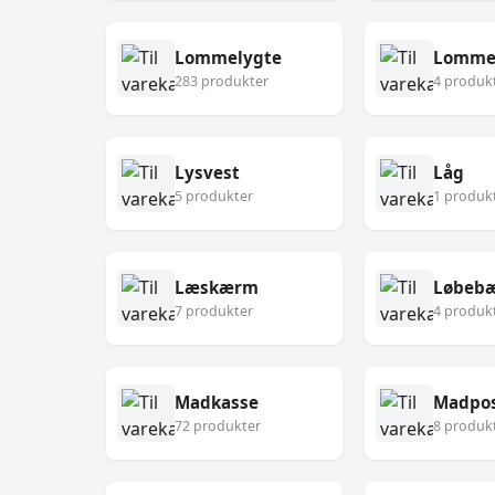
Lommelygte
Lomme
283 produkter
4 produk
Lysvest
Låg
5 produkter
1 produk
Læskærm
Løbebæ
7 produkter
4 produk
Madkasse
Madpo
72 produkter
8 produk