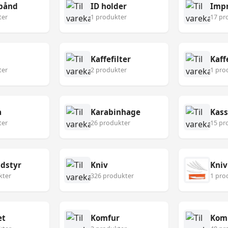
bånd
ID holder
Imp
ter
1 produkter
17 pr
Kaffefilter
Kaf
ter
2 produkter
1 pro
a
Karabinhage
Kass
ter
26 produkter
15 pr
udstyr
Kniv
Kniv
kter
326 produkter
1 pro
æt
Komfur
Kom