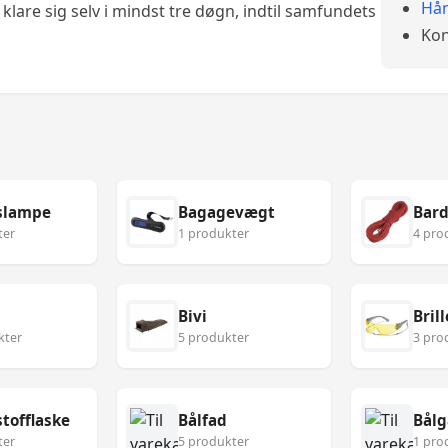
Hån
klare sig selv i mindst tre døgn, indtil samfundets
Kon
slampe
Bagagevægt
Bard
ter
1 produkter
4 pro
Bivi
Brill
kter
5 produkter
3 pro
tofflaske
Bålfad
Bålg
ter
5 produkter
1 pro