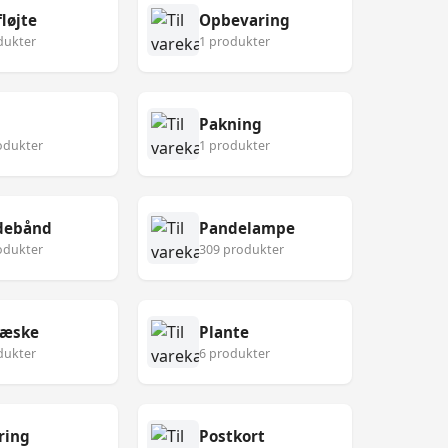
løjte
Opbevaring
dukter
1 produkter
Pakning
odukter
1 produkter
debånd
Pandelampe
odukter
309 produkter
eæske
Plante
dukter
6 produkter
ring
Postkort