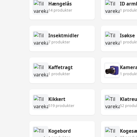
Hængelås
ID arm
14 produkter
1 produk
Insektmidler
Isøkse
7 produkter
1 produk
Kaffetragt
Kamer
1 produkter
1 produk
Kikkert
Klatre
519 produkter
52 produ
Kogebord
Koges