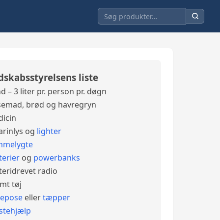
dskabsstyrelsens liste
d – 3 liter pr. person pr. døgn
emad, brød og havregryn
icin
arinlys og
lighter
mmelygte
terier
og
powerbanks
teridrevet radio
mt tøj
vepose
eller
tæpper
stehjælp