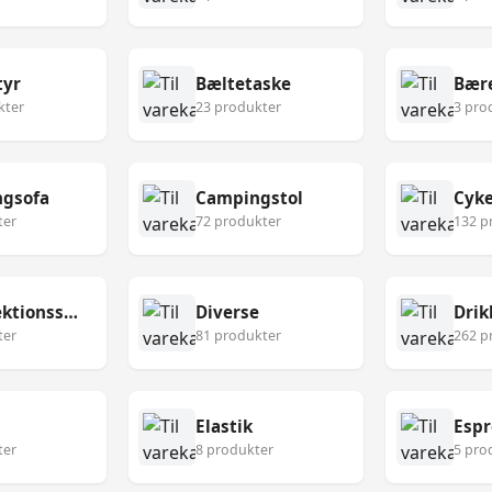
tyr
Bæltetaske
Bær
kter
23 produkter
3 pro
gsofa
Campingstol
Cyke
ter
72 produkter
132 p
Desinfektionsservietter
Diverse
Drik
ter
81 produkter
262 p
Elastik
Esp
ter
8 produkter
5 pro