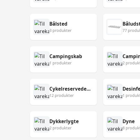
Bålsted
Båluds
3 produkter
77 produ
Campingskab
Campin
1 produkter
2 produk
Cykelreservedele
12 produkter
1 produk
Dykkerlygte
Dyne
2 produkter
8 produk