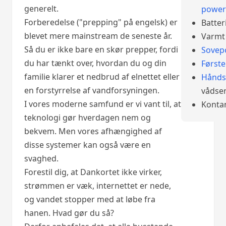
generelt.
power
Forberedelse ("prepping" på engelsk) er
Batter
blevet mere mainstream de seneste år.
Varmt 
Så du er ikke bare en skør prepper, fordi
Sovep
du har tænkt over, hvordan du og din
Først
familie klarer et nedbrud af elnettet eller
Hånds
en forstyrrelse af vandforsyningen.
vådser
I vores moderne samfund er vi vant til, at
Konta
teknologi gør hverdagen nem og
bekvem. Men vores afhængighed af
disse systemer kan også være en
svaghed.
Forestil dig, at Dankortet ikke virker,
strømmen er væk, internettet er nede,
og vandet stopper med at løbe fra
hanen. Hvad gør du så?