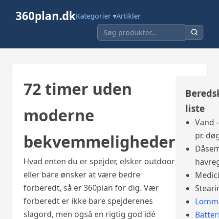
360plan.dk
Kategorier ▾
Artikler
72 timer uden
Bereds
liste
moderne
Vand –
pr. dø
bekvemmeligheder
Dåsem
Hvad enten du er spejder, elsker outdoor
havre
eller bare ønsker at være bedre
Medic
forberedt, så er 360plan for dig. Vær
Steari
forberedt er ikke bare spejderenes
Lomme
slagord, men også en rigtig god idé
Batter