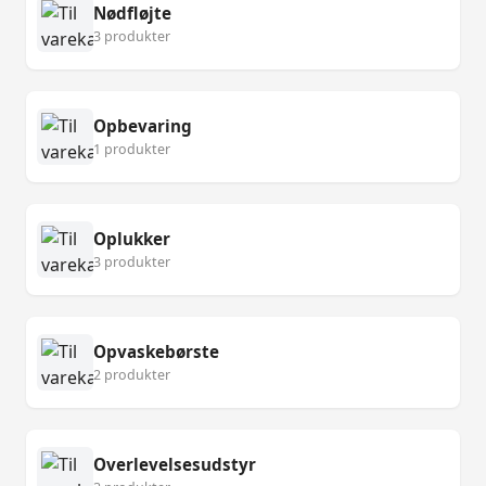
Nødfløjte
3 produkter
Opbevaring
1 produkter
Oplukker
3 produkter
Opvaskebørste
2 produkter
Overlevelsesudstyr