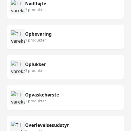
Nødfløjte
3 produkter
Opbevaring
1 produkter
Oplukker
3 produkter
Opvaskebørste
2 produkter
Overlevelsesudstyr