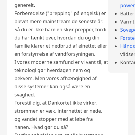
generelt.
power
Forberedelse ("prepping" på engelsk) er
Batter
blevet mere mainstream de seneste år.
Varmt 
Så du er ikke bare en skør prepper, fordi
Sovep
du har tænkt over, hvordan du og din
Først
familie klarer et nedbrud af elnettet eller
Hånds
en forstyrrelse af vandforsyningen.
vådser
I vores moderne samfund er vi vant til, at
Konta
teknologi gør hverdagen nem og
bekvem. Men vores afhængighed af
disse systemer kan også være en
svaghed.
Forestil dig, at Dankortet ikke virker,
strømmen er væk, internettet er nede,
og vandet stopper med at løbe fra
hanen. Hvad gør du så?