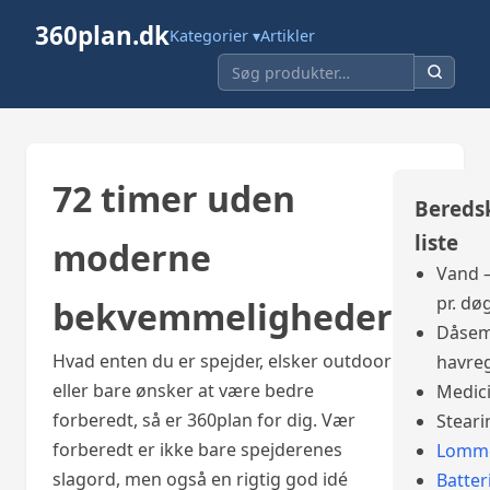
360plan.dk
Kategorier ▾
Artikler
72 timer uden
Bereds
liste
moderne
Vand –
pr. dø
bekvemmeligheder
Dåsem
Hvad enten du er spejder, elsker outdoor
havre
eller bare ønsker at være bedre
Medic
forberedt, så er 360plan for dig. Vær
Steari
forberedt er ikke bare spejderenes
Lomme
slagord, men også en rigtig god idé
Batter