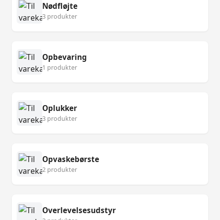
Nødfløjte
3 produkter
Opbevaring
1 produkter
Oplukker
3 produkter
Opvaskebørste
2 produkter
Overlevelsesudstyr