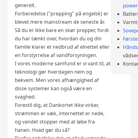
generelt.
power
Forberedelse ("prepping" på engelsk) er
Batter
blevet mere mainstream de seneste år.
Varmt 
Så du er ikke bare en skør prepper, fordi
Sovep
du har tænkt over, hvordan du og din
Først
familie klarer et nedbrud af elnettet eller
Hånds
en forstyrrelse af vandforsyningen.
vådser
I vores moderne samfund er vi vant til, at
Konta
teknologi gør hverdagen nem og
bekvem. Men vores afhængighed af
disse systemer kan også være en
svaghed.
Forestil dig, at Dankortet ikke virker,
strømmen er væk, internettet er nede,
og vandet stopper med at løbe fra
hanen. Hvad gør du så?