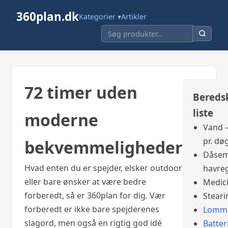
360plan.dk
Kategorier ▾
Artikler
72 timer uden
Bereds
liste
moderne
Vand –
pr. dø
bekvemmeligheder
Dåsem
Hvad enten du er spejder, elsker outdoor
havre
eller bare ønsker at være bedre
Medic
forberedt, så er 360plan for dig. Vær
Steari
forberedt er ikke bare spejderenes
Lomme
slagord, men også en rigtig god idé
Batter