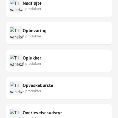
Nødfløjte
3 produkter
Opbevaring
1 produkter
Oplukker
3 produkter
Opvaskebørste
2 produkter
Overlevelsesudstyr