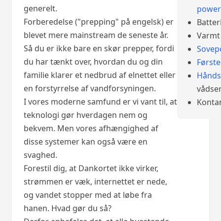
generelt.
power
Forberedelse ("prepping" på engelsk) er
Batter
blevet mere mainstream de seneste år.
Varmt 
Så du er ikke bare en skør prepper, fordi
Sovep
du har tænkt over, hvordan du og din
Først
familie klarer et nedbrud af elnettet eller
Hånds
en forstyrrelse af vandforsyningen.
vådser
I vores moderne samfund er vi vant til, at
Konta
teknologi gør hverdagen nem og
bekvem. Men vores afhængighed af
disse systemer kan også være en
svaghed.
Forestil dig, at Dankortet ikke virker,
strømmen er væk, internettet er nede,
og vandet stopper med at løbe fra
hanen. Hvad gør du så?