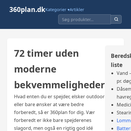
360plan.dk
Kategorier ▾
Artikler
72 timer uden
Bereds
liste
moderne
Vand –
pr. dø
bekvemmeligheder
Dåsem
Hvad enten du er spejder, elsker outdoor
havre
eller bare ønsker at være bedre
Medic
forberedt, så er 360plan for dig. Vær
Steari
forberedt er ikke bare spejderenes
Lomme
slagord, men også en rigtig god idé
Batter