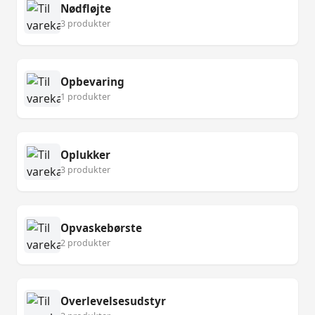
Nødfløjte
3 produkter
Opbevaring
1 produkter
Oplukker
3 produkter
Opvaskebørste
2 produkter
Overlevelsesudstyr