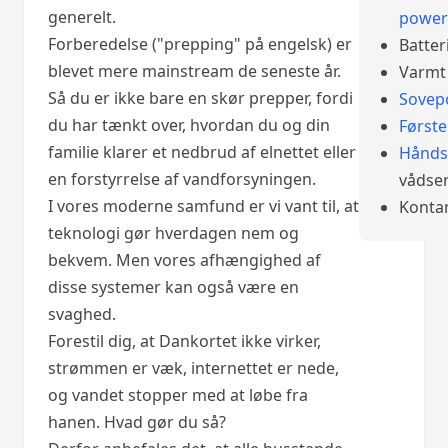
generelt.
power
Forberedelse ("prepping" på engelsk) er
Batter
blevet mere mainstream de seneste år.
Varmt 
Så du er ikke bare en skør prepper, fordi
Sovep
du har tænkt over, hvordan du og din
Først
familie klarer et nedbrud af elnettet eller
Hånds
en forstyrrelse af vandforsyningen.
vådser
I vores moderne samfund er vi vant til, at
Konta
teknologi gør hverdagen nem og
bekvem. Men vores afhængighed af
disse systemer kan også være en
svaghed.
Forestil dig, at Dankortet ikke virker,
strømmen er væk, internettet er nede,
og vandet stopper med at løbe fra
hanen. Hvad gør du så?