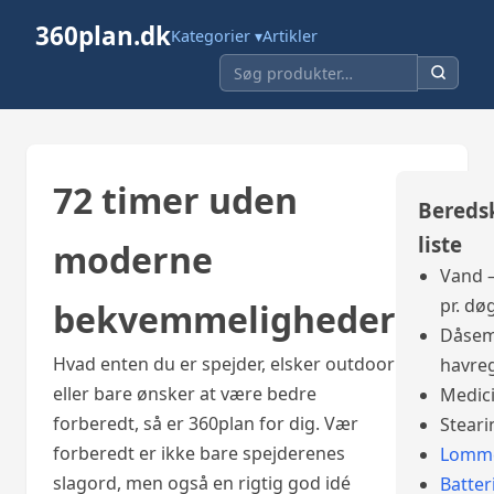
360plan.dk
Kategorier ▾
Artikler
72 timer uden
Bereds
liste
moderne
Vand –
pr. dø
bekvemmeligheder
Dåsem
Hvad enten du er spejder, elsker outdoor
havre
eller bare ønsker at være bedre
Medic
forberedt, så er 360plan for dig. Vær
Steari
forberedt er ikke bare spejderenes
Lomme
slagord, men også en rigtig god idé
Batter