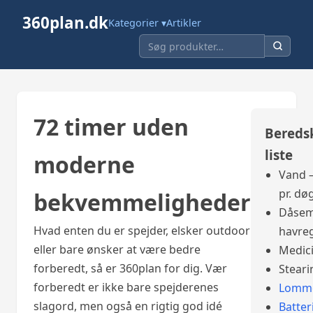
360plan.dk
Kategorier ▾
Artikler
72 timer uden
Bereds
liste
moderne
Vand –
pr. dø
bekvemmeligheder
Dåsem
Hvad enten du er spejder, elsker outdoor
havre
eller bare ønsker at være bedre
Medic
forberedt, så er 360plan for dig. Vær
Steari
forberedt er ikke bare spejderenes
Lomme
slagord, men også en rigtig god idé
Batter