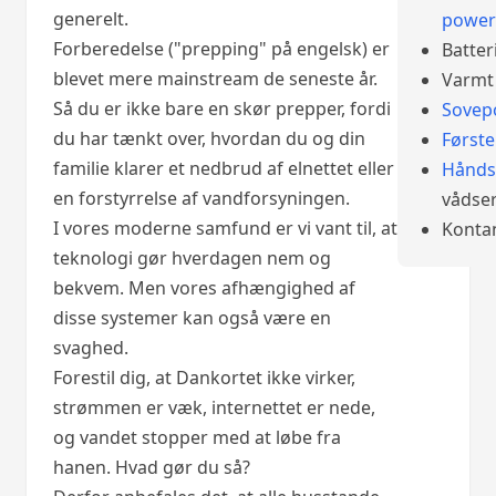
generelt.
power
Forberedelse ("prepping" på engelsk) er
Batter
blevet mere mainstream de seneste år.
Varmt 
Så du er ikke bare en skør prepper, fordi
Sovep
du har tænkt over, hvordan du og din
Først
familie klarer et nedbrud af elnettet eller
Hånds
en forstyrrelse af vandforsyningen.
vådser
I vores moderne samfund er vi vant til, at
Konta
teknologi gør hverdagen nem og
bekvem. Men vores afhængighed af
disse systemer kan også være en
svaghed.
Forestil dig, at Dankortet ikke virker,
strømmen er væk, internettet er nede,
og vandet stopper med at løbe fra
hanen. Hvad gør du så?