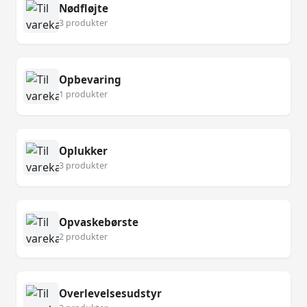
Nødfløjte
3 produkter
Opbevaring
1 produkter
Oplukker
3 produkter
Opvaskebørste
2 produkter
Overlevelsesudstyr