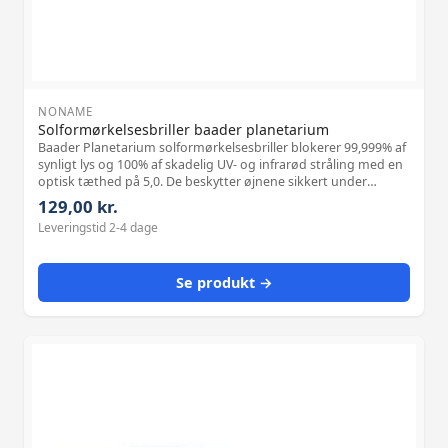
NONAME
Solformørkelsesbriller baader planetarium
Baader Planetarium solformørkelsesbriller blokerer 99,999% af
synligt lys og 100% af skadelig UV- og infrarød stråling med en
optisk tæthed på 5,0. De beskytter øjnene sikkert under
direkte betragtning af solen og solformørkelser men er ikke
129,00 kr.
egnet til brug med kameraer eller teleskoper.
Leveringstid 2-4 dage
Se produkt →