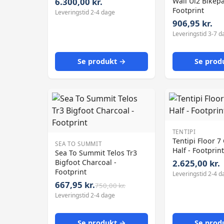
6.300,00 kr.
Wall Ul2 Bikepa
Footprint
Leveringstid 2-4 dage
906,95 kr.
Leveringstid 3-7 d
Se produkt →
Se prod
TENTIPI
Tentipi Floor 7
SEA TO SUMMIT
Half - Footprint
Sea To Summit Telos Tr3
Bigfoot Charcoal -
2.625,00 kr.
Footprint
Leveringstid 2-4 d
667,95 kr.
750,00 kr.
Leveringstid 2-4 dage
Se produkt →
Se prod