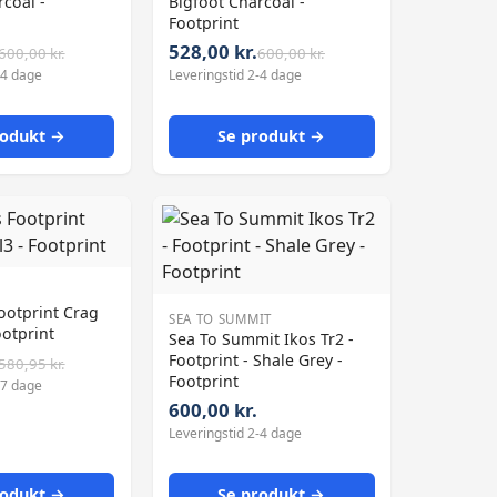
coal -
Bigfoot Charcoal -
Footprint
528,00 kr.
600,00 kr.
600,00 kr.
-4 dage
Leveringstid 2-4 dage
rodukt →
Se produkt →
ootprint Crag
SEA TO SUMMIT
ootprint
Sea To Summit Ikos Tr2 -
Footprint - Shale Grey -
580,95 kr.
Footprint
-7 dage
600,00 kr.
Leveringstid 2-4 dage
rodukt →
Se produkt →