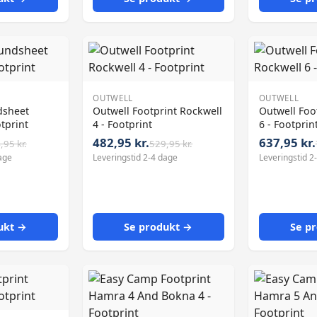
OUTWELL
OUTWELL
dsheet
Outwell Footprint Rockwell
Outwell Foo
tprint
4 - Footprint
6 - Footprin
482,95 kr.
637,95 kr.
,95 kr.
529,95 kr.
age
Leveringstid 2-4 dage
Leveringstid 2
ukt →
Se produkt →
Se p