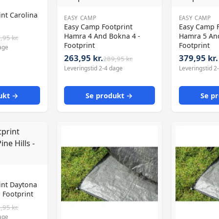
int Carolina
EASY CAMP
EASY CAMP
Easy Camp Footprint
Easy Camp F
Hamra 4 And Bokna 4 -
Hamra 5 And
,95 kr.
Footprint
Footprint
age
263,95 kr.
379,95 kr.
289,95 kr.
Leveringstid 2-4 dage
Leveringstid 2
ukt →
Se produkt →
Se p
int Daytona
 - Footprint
,95 kr.
age