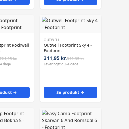
OUTWELL
tprint Rockwell
Outwell Footprint Sky 4 -
t
Footprint
311,95 kr.
724,95 kr.
349,95 kr.
-4 dage
Leveringstid 2-4 dage
rodukt →
Se produkt →