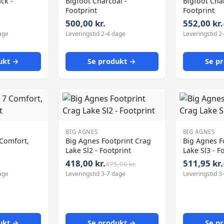
ck -
Bigfoot Charcoal -
Bigfoot Char
Footprint
Footprint
500,00 kr.
552,00 kr.
age
Leveringstid 2-4 dage
Leveringstid 2
ukt →
Se produkt →
Se p
BIG AGNES
BIG AGNES
 Comfort,
Big Agnes Footprint Crag
Big Agnes F
Lake Sl2 - Footprint
Lake Sl3 - F
418,00 kr.
511,95 kr.
475,00 kr.
age
Leveringstid 3-7 dage
Leveringstid 3
ukt →
Se produkt →
Se p