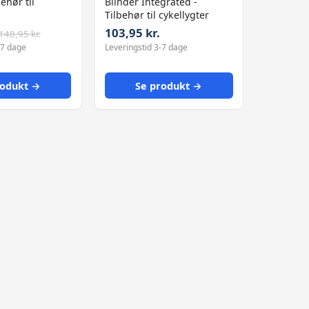
ehør til
Blinder Integrated -
Tilbehør til cykellygter
103,95 kr.
148,95 kr.
-7 dage
Leveringstid 3-7 dage
rodukt →
Se produkt →