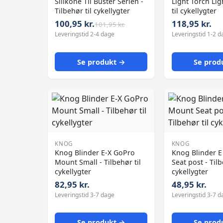
Silikone Til Buster Serien -
Light Torch Lig
Tilbehør til cykellygter
til cykellygter
100,95 kr.
118,95 kr.
101,95 kr.
Leveringstid 2-4 dage
Leveringstid 1-2 d
Se produkt →
Se prod
KNOG
KNOG
Knog Blinder E-X GoPro
Knog Blinder 
Mount Small - Tilbehør til
Seat post - Tilb
cykellygter
cykellygter
82,95 kr.
48,95 kr.
Leveringstid 3-7 dage
Leveringstid 3-7 d
Se produkt →
Se prod