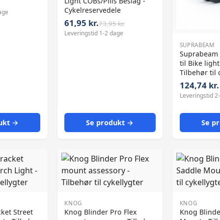
Light COBs/Pills Beslag -
Cykelreservedele
age
61,95 kr.
73,95 kr.
Leveringstid 1-2 dage
SUPRABEAM
Suprabeam
til Bike ligh
Tilbehør til 
124,74 kr.
Leveringstid 2
ukt →
Se produkt →
Se p
KNOG
KNOG
ket Street
Knog Blinder Pro Flex
Knog Blinde