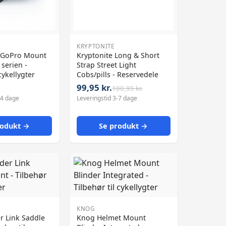
KRYPTONITE
 GoPro Mount
Kryptonite Long & Short
t serien -
Strap Street Light
cykellygter
Cobs/pills - Reservedele
99,95 kr.
100,95 kr.
-4 dage
Leveringstid 3-7 dage
rodukt →
Se produkt →
KNOG
r Link Saddle
Knog Helmet Mount