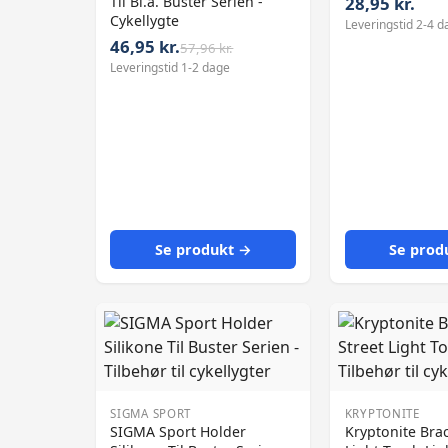
Til Bl.a. Buster Serien -
28,95 kr.
Cykellygte
Leveringstid 2-4 d
46,95 kr.
57,96 kr.
Leveringstid 1-2 dage
Se produkt →
Se prod
SIGMA SPORT
KRYPTONITE
SIGMA Sport Holder
Kryptonite Brac