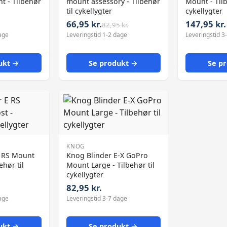
ht - Tilbehør
mount assessory - Tilbehør
Mount - Tilb
til cykellygter
cykellygter
66,95 kr.
147,95 kr.
82,95 kr.
age
Leveringstid 1-2 dage
Leveringstid 3
ukt →
Se produkt →
Se p
KNOG
E RS Mount
Knog Blinder E-X GoPro
ehør til
Mount Large - Tilbehør til
cykellygter
82,95 kr.
age
Leveringstid 3-7 dage
ukt →
Se produkt →