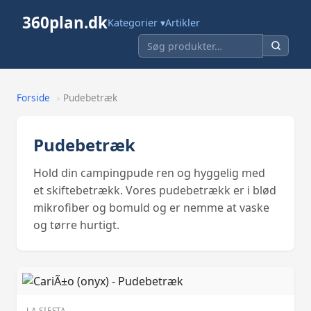
360plan.dk
Kategorier ▾
Artikler
Forside
›
Pudebetræk
Pudebetræk
Hold din campingpude ren og hyggelig med
et skiftebetrækk. Vores pudebetrækk er i blød
mikrofiber og bomuld og er nemme at vaske
og tørre hurtigt.
LA SIESTA