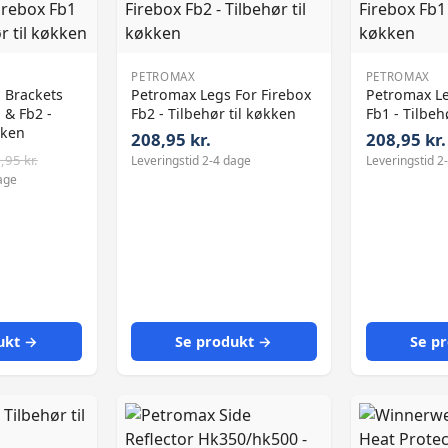
PETROMAX
PETROMAX
 Brackets
Petromax Legs For Firebox
Petromax Le
 & Fb2 -
Fb2 - Tilbehør til køkken
Fb1 - Tilbeh
kken
208,95 kr.
208,95 kr.
,95 kr.
Leveringstid 2-4 dage
Leveringstid 2
age
ukt →
Se produkt →
Se p