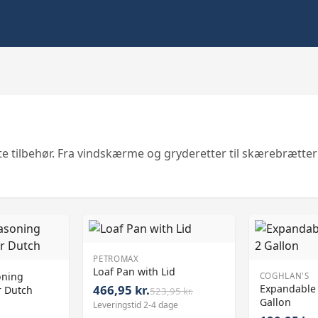
 tilbehør. Fra vindskærme og gryderetter til skærebrætter 
PETROMAX
Loaf Pan with Lid
oning
COGHLAN'S
466,95 kr.
Expandable 
r Dutch
523,95 kr.
Gallon
Leveringstid 2-4 dage