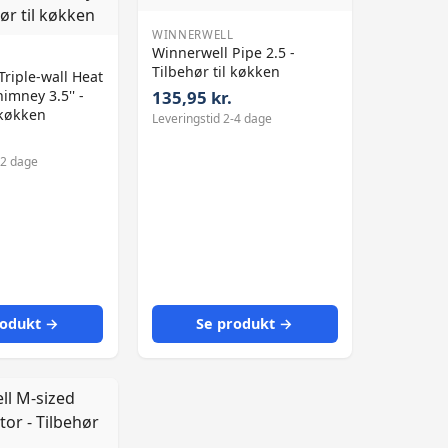
WINNERWELL
Winnerwell Pipe 2.5 -
Tilbehør til køkken
riple-wall Heat
imney 3.5'' -
135,95 kr.
 køkken
Leveringstid 2-4 dage
-2 dage
rodukt →
Se produkt →