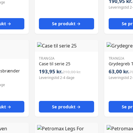
190,95 kr.
age
Leveringstid 2
ukt →
Se produkt →
Se p
TRANGIA
TRANGIA
Case til serie 25
Grydegreb 
gasbrænder
193,95 kr.
63,00 kr.
210,00 kr.
70
Leveringstid 2-4 dage
Leveringstid 2
age
ukt →
Se produkt →
Se p