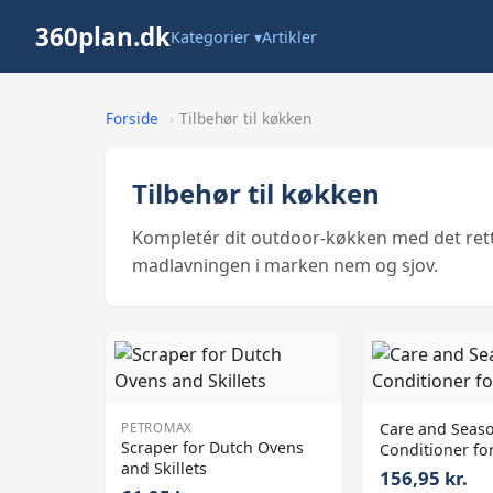
360plan.dk
Kategorier ▾
Artikler
Forside
›
Tilbehør til køkken
Tilbehør til køkken
Kompletér dit outdoor-køkken med det rette
madlavningen i marken nem og sjov.
Care and Seas
PETROMAX
Scraper for Dutch Ovens
Conditioner fo
and Skillets
156,95 kr.