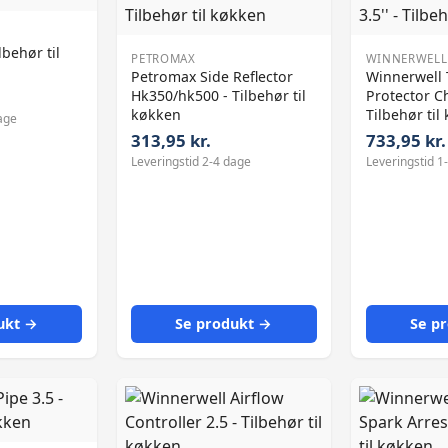
lbehør til
PETROMAX
WINNERWELL
Petromax Side Reflector
Winnerwell T
Hk350/hk500 - Tilbehør til
Protector Ch
køkken
Tilbehør til
age
313,95 kr.
733,95 kr.
Leveringstid 2-4 dage
Leveringstid 1
ukt →
Se produkt →
Se p