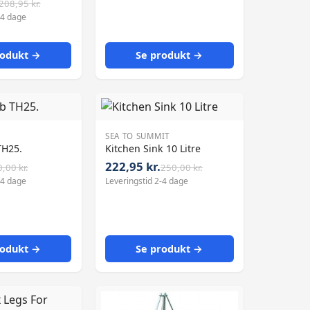
208,95 kr.
-4 dage
rodukt →
Se produkt →
SEA TO SUMMIT
TH25.
Kitchen Sink 10 Litre
222,95 kr.
,00 kr.
250,00 kr.
-4 dage
Leveringstid 2-4 dage
rodukt →
Se produkt →