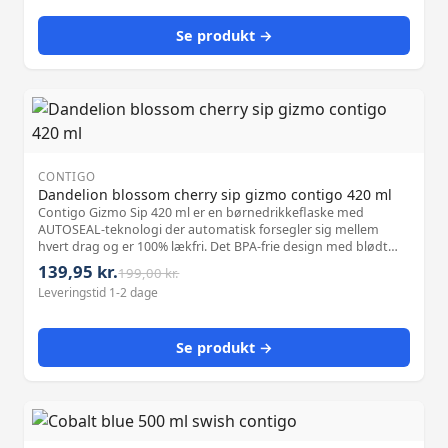
Se produkt →
CONTIGO
Dandelion blossom cherry sip gizmo contigo 420 ml
Contigo Gizmo Sip 420 ml er en børnedrikkeflaske med
AUTOSEAL-teknologi der automatisk forsegler sig mellem
hvert drag og er 100% lækfri. Det BPA-frie design med blødt
greb og bærehåndtag gør den nem for børn at holde og
139,95 kr.
199,00 kr.
bære. Den kan vaskes i opvaskemaskinen og er velegnet til
Leveringstid 1-2 dage
skole og fritidsaktiviteter.
Se produkt →