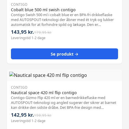
CONTIGO
Cobalt blue 500 ml swish contigo
Contigo Swish 500 ml i cobalt blue er en BPA-fri drikkeflaske
med AUTOSPOUT-teknologi der åbner med ét tryk og lukker
automatisk for at forhindre spild og lækage. Den er
modstandsdygtig over for smag og lugt og kan vaskes i
143,95 kr.
179,95 kr.
opvaskemaskinen. Velegnet til alle aldersgrupper der er aktive
Leveringstid 1-2 dage
og på farten.
Se produkt →
CONTIGO
Nautical space 420 ml flip contigo
Contigo Gizmo Flip 420 ml er en børnedrikkeflaske med
AUTOSPOUT-teknologi og angled sugerør der sikrer at barnet
kan drikke den sidste dråbe. Det BPA-frie design med
tildækket mundstykke og bærehåndtag er 100% lækfrit og kan
142,95 kr.
159,95 kr.
vaskes i opvaskemaskinen. Velegnet til skole, sport og
Leveringstid 1-2 dage
udflugter.