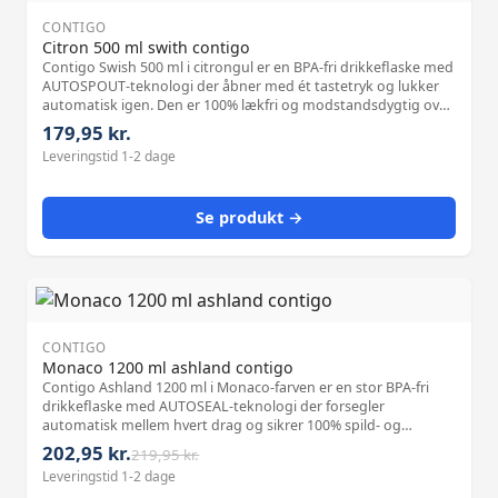
CONTIGO
Citron 500 ml swith contigo
Contigo Swish 500 ml i citrongul er en BPA-fri drikkeflaske med
AUTOSPOUT-teknologi der åbner med ét tastetryk og lukker
automatisk igen. Den er 100% lækfri og modstandsdygtig over
for smag og lugt, velegnet til alt fra vand til juice. Kan vaskes i
179,95 kr.
opvaskemaskinen og passer til aktive der er på farten.
Leveringstid 1-2 dage
Se produkt →
CONTIGO
Monaco 1200 ml ashland contigo
Contigo Ashland 1200 ml i Monaco-farven er en stor BPA-fri
drikkeflaske med AUTOSEAL-teknologi der forsegler
automatisk mellem hvert drag og sikrer 100% spild- og
drypfrihed. Den er fremstillet af høj kvalitetsplast og kan
202,95 kr.
219,95 kr.
vaskes i opvaskemaskinen. Den store kapacitet gør den ideel
Leveringstid 1-2 dage
til lange ture og aktive arbejdsdage.