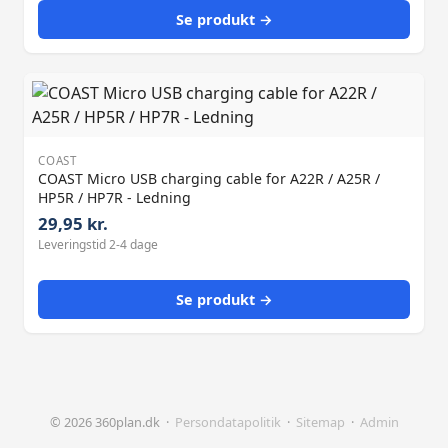
Se produkt →
COAST
COAST Micro USB charging cable for A22R / A25R /
HP5R / HP7R - Ledning
29,95 kr.
Leveringstid 2-4 dage
Se produkt →
© 2026 360plan.dk ·
Persondatapolitik
·
Sitemap
·
Admin