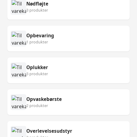
Nødfløjte
3 produkter
Opbevaring
1 produkter
Oplukker
3 produkter
Opvaskebørste
2 produkter
Overlevelsesudstyr