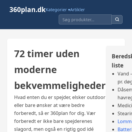
360plan.dk
Kategorier ▾
Artikler
72 timer uden
Bereds
liste
moderne
Vand –
pr. dø
bekvemmeligheder
Dåsem
Hvad enten du er spejder, elsker outdoor
havre
eller bare ønsker at være bedre
Medic
forberedt, så er 360plan for dig. Vær
Steari
forberedt er ikke bare spejderenes
Lomme
slagord, men også en rigtig god idé
Batter