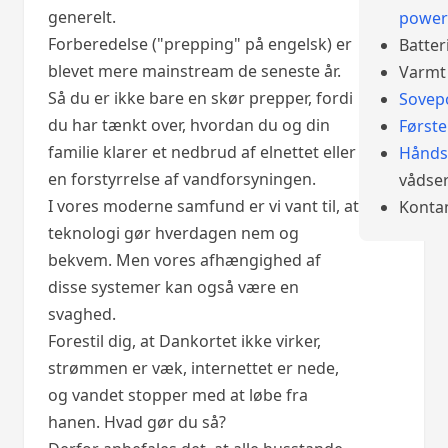
generelt.
power
Forberedelse ("prepping" på engelsk) er
Batter
blevet mere mainstream de seneste år.
Varmt 
Så du er ikke bare en skør prepper, fordi
Sovep
du har tænkt over, hvordan du og din
Først
familie klarer et nedbrud af elnettet eller
Hånds
en forstyrrelse af vandforsyningen.
vådser
I vores moderne samfund er vi vant til, at
Konta
teknologi gør hverdagen nem og
bekvem. Men vores afhængighed af
disse systemer kan også være en
svaghed.
Forestil dig, at Dankortet ikke virker,
strømmen er væk, internettet er nede,
og vandet stopper med at løbe fra
hanen. Hvad gør du så?