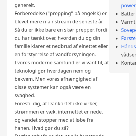
generelt.
power
Forberedelse ("prepping" på engelsk) er
Batter
blevet mere mainstream de seneste år.
Varmt 
Så du er ikke bare en skør prepper, fordi
Sovep
du har tænkt over, hvordan du og din
Først
familie klarer et nedbrud af elnettet eller
Hånds
en forstyrrelse af vandforsyningen.
vådser
I vores moderne samfund er vi vant til, at
Konta
teknologi gør hverdagen nem og
bekvem. Men vores afhængighed af
disse systemer kan også være en
svaghed.
Forestil dig, at Dankortet ikke virker,
strømmen er væk, internettet er nede,
og vandet stopper med at løbe fra
hanen. Hvad gør du så?