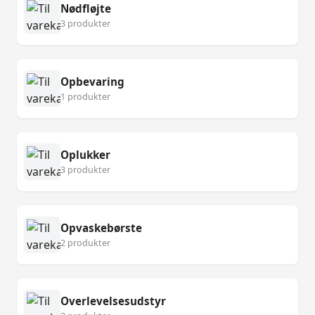
Nødfløjte
3 produkter
Opbevaring
1 produkter
Oplukker
3 produkter
Opvaskebørste
2 produkter
Overlevelsesudstyr