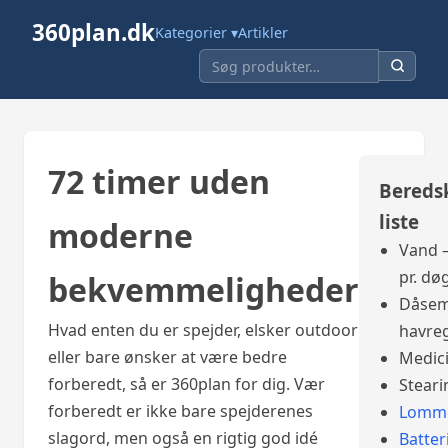
360plan.dk
Kategorier ▾
Artikler
72 timer uden
Bereds
liste
moderne
Vand –
pr. dø
bekvemmeligheder
Dåsem
Hvad enten du er spejder, elsker outdoor
havre
eller bare ønsker at være bedre
Medic
forberedt, så er 360plan for dig. Vær
Steari
forberedt er ikke bare spejderenes
Lomme
slagord, men også en rigtig god idé
Batter