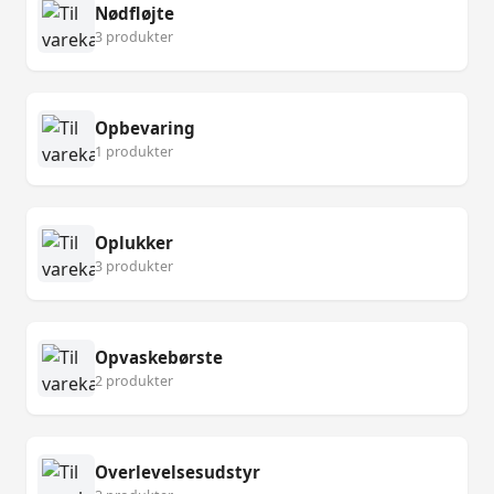
Nødfløjte
3 produkter
Opbevaring
1 produkter
Oplukker
3 produkter
Opvaskebørste
2 produkter
Overlevelsesudstyr