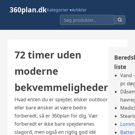
360plan.dk
Kategorier ▾
Artikler
72 timer uden
Bereds
liste
moderne
Vand –
pr. dø
bekvemmeligheder
Dåsem
Hvad enten du er spejder, elsker outdoor
havre
eller bare ønsker at være bedre
Medic
forberedt, så er 360plan for dig. Vær
Steari
forberedt er ikke bare spejderenes
Lomme
slagord, men også en rigtig god idé
Batter