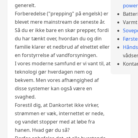
generelt.
power
Forberedelse ("prepping" på engelsk) er
Batter
blevet mere mainstream de seneste år.
Varmt 
Så du er ikke bare en skør prepper, fordi
Sovep
du har tænkt over, hvordan du og din
Først
familie klarer et nedbrud af elnettet eller
Hånds
en forstyrrelse af vandforsyningen.
vådser
I vores moderne samfund er vi vant til, at
Konta
teknologi gør hverdagen nem og
bekvem. Men vores afhængighed af
disse systemer kan også være en
svaghed.
Forestil dig, at Dankortet ikke virker,
strømmen er væk, internettet er nede,
og vandet stopper med at løbe fra
hanen. Hvad gør du så?