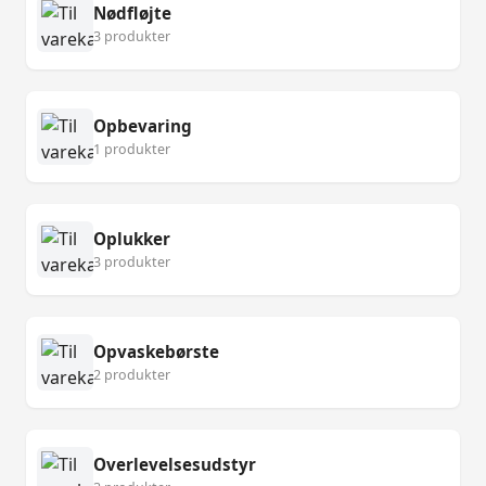
Nødfløjte
3 produkter
Opbevaring
1 produkter
Oplukker
3 produkter
Opvaskebørste
2 produkter
Overlevelsesudstyr