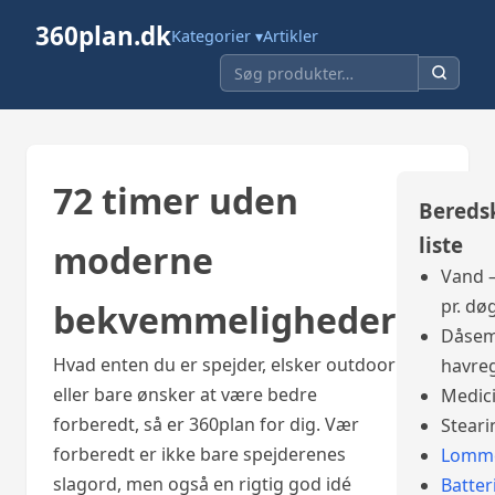
360plan.dk
Kategorier ▾
Artikler
72 timer uden
Bereds
liste
moderne
Vand –
pr. dø
bekvemmeligheder
Dåsem
Hvad enten du er spejder, elsker outdoor
havre
eller bare ønsker at være bedre
Medic
forberedt, så er 360plan for dig. Vær
Steari
forberedt er ikke bare spejderenes
Lomme
slagord, men også en rigtig god idé
Batter