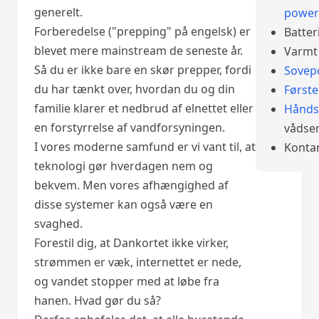
generelt.
power
Forberedelse ("prepping" på engelsk) er
Batter
blevet mere mainstream de seneste år.
Varmt 
Så du er ikke bare en skør prepper, fordi
Sovep
du har tænkt over, hvordan du og din
Først
familie klarer et nedbrud af elnettet eller
Hånds
en forstyrrelse af vandforsyningen.
vådser
I vores moderne samfund er vi vant til, at
Konta
teknologi gør hverdagen nem og
bekvem. Men vores afhængighed af
disse systemer kan også være en
svaghed.
Forestil dig, at Dankortet ikke virker,
strømmen er væk, internettet er nede,
og vandet stopper med at løbe fra
hanen. Hvad gør du så?